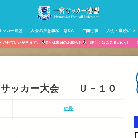
サッカー連盟
入会の注意事項 Q＆A
年間行事
入会・継続につ
業とさせていただきます。
8月休業日のお知らせ
詳しくはここをclick！ 
ル【小学生】
ー【小学生】
ル【中学生】
生男子】
ス【中学生
・年中・年
少女サッカー大会 Ｕ－１０
結果