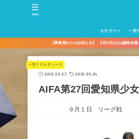
MENU
カテゴリー
一宮
【事務局からのお知らせ】 8月8日(土)は臨時休
一宮サッカースクー
トレーニングセンタ
一宮FA
一宮FC
一宮ＦＣレディース
一宮サッカースクー
中学生練習
一宮ＦＣＪＹ【中学
一宮ＦＣＪYレディー
幼児トレセン【年長
パパさんママさん
親子の部
社会人の部
コルボス 【シニア】
フットサル
コルボスリーグ
グレイセス
女子】
少】
一宮ＦＣレディース
2018.09.03
2018.09.04
AIFA第27回愛知県
９月１日 リーグ戦