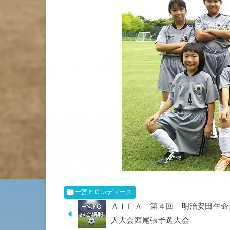
一宮ＦＣレディース
ＡＩＦＡ 第４回 明治安田生命
人大会西尾張予選大会