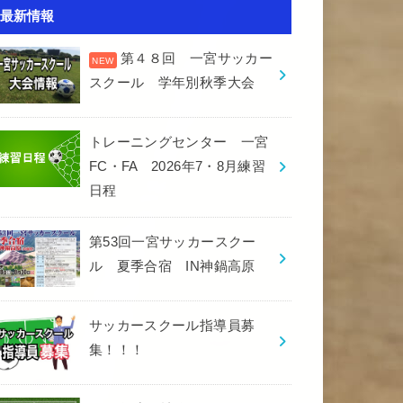
最新情報
第４８回 一宮サッカー
スクール 学年別秋季大会
トレーニングセンター 一宮
FC・FA 2026年7・8月練習
日程
第53回一宮サッカースクー
ル 夏季合宿 IN神鍋高原
サッカースクール指導員募
集！！！