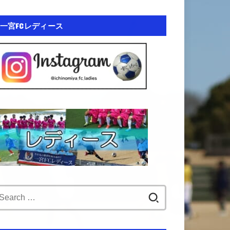
一宮FCレディース
Search
for: