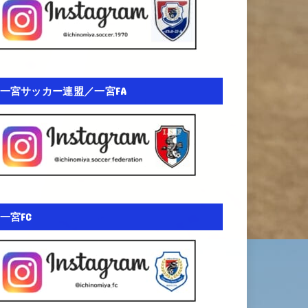
一宮サッカー連盟／一宮FA
一宮FC