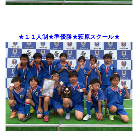
★１１人制★準優勝★萩原スクール★