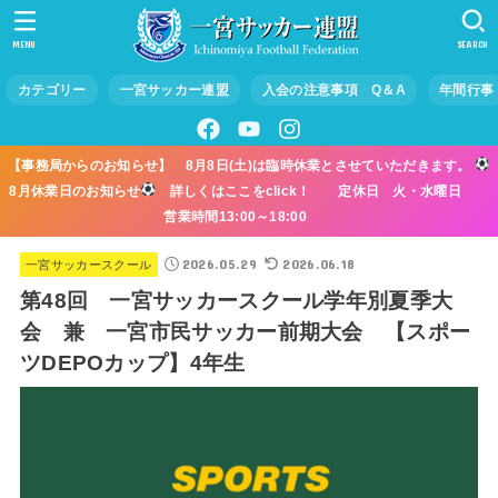
MENU
SEARCH
カテゴリー
一宮サッカー連盟
入会の注意事項 Q＆A
年間行事
【事務局からのお知らせ】 8月8日(土)は臨時休業とさせていただきます。
8月休業日のお知らせ
詳しくはここをclick！ 定休日 火・水曜日
営業時間13:00～18:00
2026.05.29
2026.06.18
一宮サッカースクール
第48回 一宮サッカースクール学年別夏季大
会 兼 一宮市民サッカー前期大会 【スポー
ツDEPOカップ】4年生