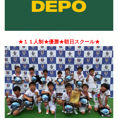
★１１人制★優勝★朝日スクール★