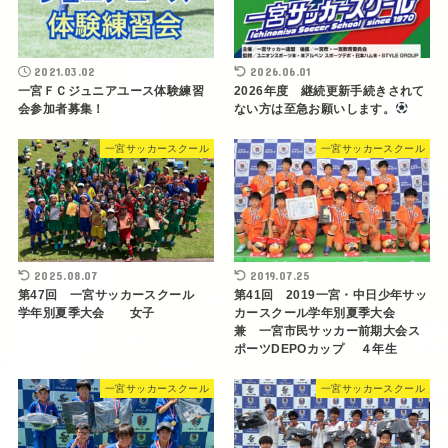
2021.03.02
2026.06.01
一宮ＦＣジュニアユース体験練習
2026年度 継続更新手続きされて
会参加者募集！
ない方は至急お願いします。
一宮サッカースクール
一宮サッカースクール
2025.08.07
2019.07.25
第47回 一宮サッカースクール
第41回 2019一宮・中日少年サッ
学年別夏季大会 女子
カースクール学年別夏季大会
兼 一宮市民サッカー前期大会ス
ポーツDEPOカップ ４年生
一宮サッカースクール
一宮サッカースクール