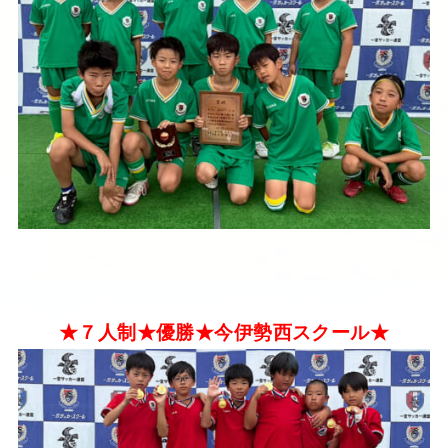
★７人制★優勝★今伊勢西スクール★