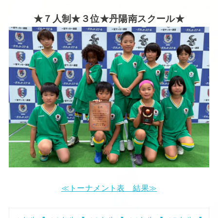
★７人制★３位★丹陽南スクール★
≪トーナメント表 結果≫