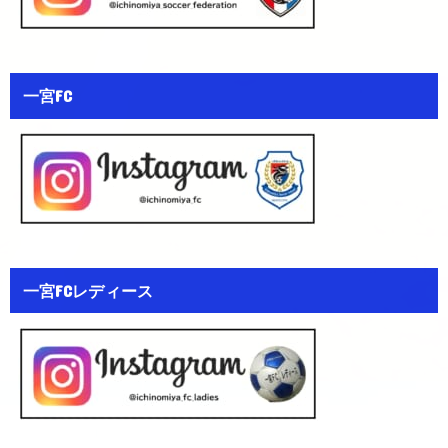
一宮FC
一宮FCレディース