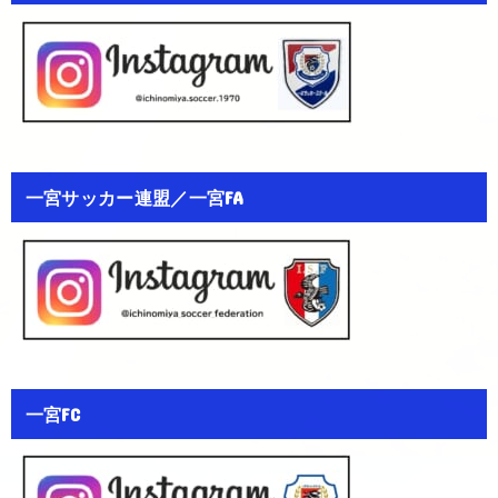
一宮サッカー連盟／一宮FA
一宮FC