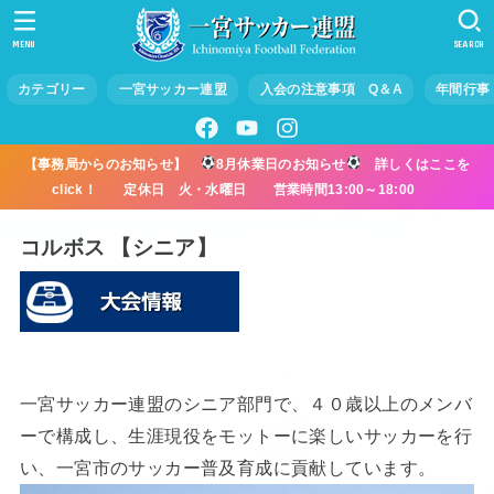
MENU
SEARCH
カテゴリー
一宮サッカー連盟
入会の注意事項 Q＆A
年間行事
【事務局からのお知らせ】
8月休業日のお知らせ
詳しくはここを
click！ 定休日 火・水曜日 営業時間13:00～18:00
コルボス 【シニア】
一宮サッカー連盟のシニア部門で、４０歳以上のメンバ
ーで構成し、生涯現役をモットーに楽しいサッカーを行
い、一宮市のサッカー普及育成に貢献しています。