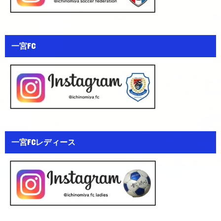
一宮FC
一宮FCレディース