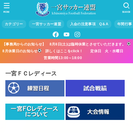
MENU
SEARCH
カテゴリー
一宮サッカー連盟
入会の注意事項 Q＆A
年間行事
【事務局からのお知らせ】 8月8日(土)は臨時休業とさせていただきます。
8月休業日のお知らせ
詳しくはここをclick！ 定休日 火・水曜日
営業時間13:00～18:00
一宮ＦＣレディース