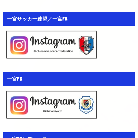
一宮サッカー連盟／一宮FA
一宮FC