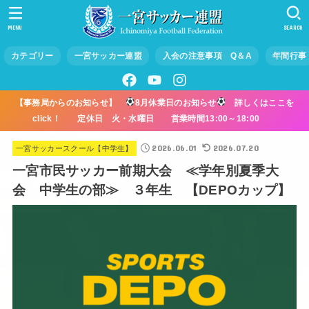
MENU
SEARCH
カテゴリー
一宮サッカー連盟
入会の注意事項 Q＆A
年間行事
【事務局からのお知らせ】
8月休業日のお知らせ
詳しくはここを
click！ 定休日 火・水曜日 営業時間13:00～18:00
2026.06.01
2026.07.20
一宮サッカースクール【中学生】
一宮市民サッカー前期大会 ≪学年別夏季大
会 中学生の部≫ ３年生 【DEPOカップ】