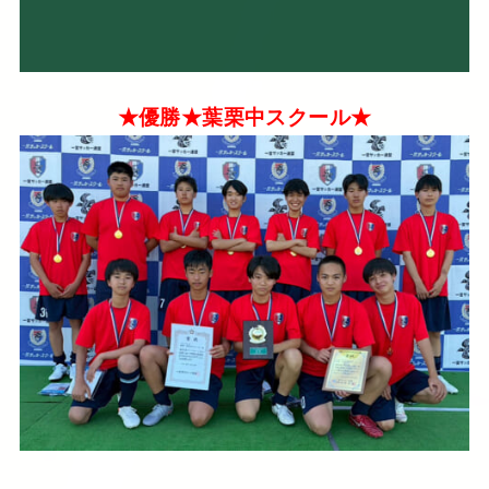
★優勝★葉栗中スクール★