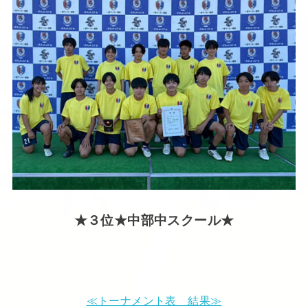
★３位★中部中スクール★
≪トーナメント表 結果≫