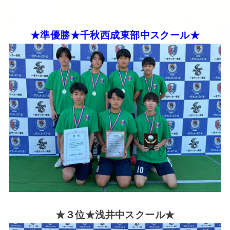
★準優勝★千秋西成東部中スクール★
★３位★浅井中スクール★