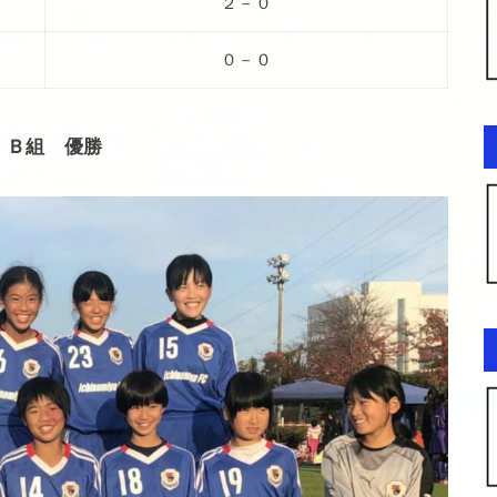
２－０
０－０
Ｂ組 優勝