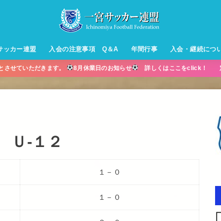
サッカー連盟
入会の注意事項 Q＆A
年間行事
入会・継続につ
業とさせていただきます。
8月休業日のお知らせ
詳しくはここをclick！ 
ル【小学生】
ー【小学生】
ル【中学生】
生男子】
ス【中学生
・年中・年
 Ｕ-１２
１－０
１－０