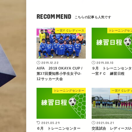
RECOMMEND
一宮ＦＣレディース
トレーニングセ
2019.12.22
2019.08.10
AIFA 2019 OKAYA CUP /
９月 トレーニンセン
第37回愛知県小学生女子U-
一宮ＦＣ 練習日程
12サッカー大会
トレーニングセンター
一宮ＦＣレデ
2021.05.29
2021.06.21
６月 トレーニンセンター
交流試合 レディースU