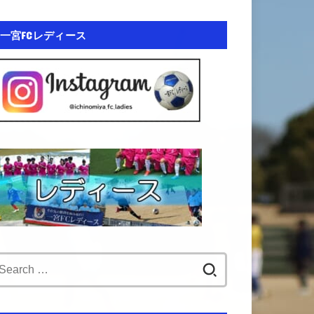
一宮FCレディース
Search
for: