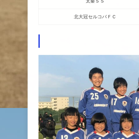
太秦ＳＳ
北大冠セルコバＦＣ