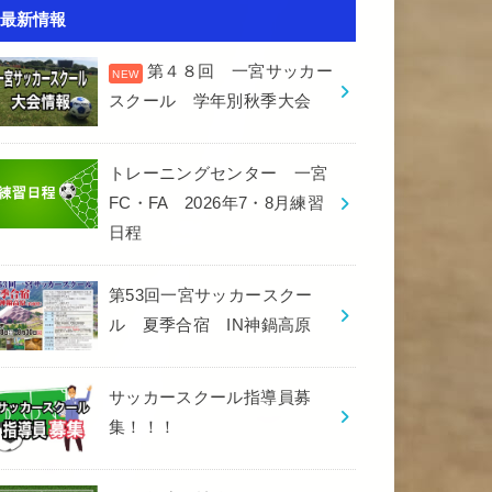
最新情報
第４８回 一宮サッカー
スクール 学年別秋季大会
トレーニングセンター 一宮
FC・FA 2026年7・8月練習
日程
第53回一宮サッカースクー
ル 夏季合宿 IN神鍋高原
サッカースクール指導員募
集！！！