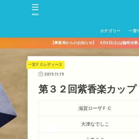
MENU
カテゴリー
一宮
【事務局からのお知らせ】 8月8日(土)は臨時休
一宮サッカースクー
トレーニングセンタ
一宮FA
一宮FC
一宮ＦＣレディース
一宮サッカースクー
中学生練習
一宮ＦＣＪＹ【中学
一宮ＦＣＪYレディー
幼児トレセン【年長
パパさんママさん
親子の部
社会人の部
コルボス 【シニア】
フットサル
コルボスリーグ
グレイセス
女子】
少】
一宮ＦＣレディース
2019.11.19
第３２回紫香楽カップ
滋賀ローザＦＣ
大津なでしこ