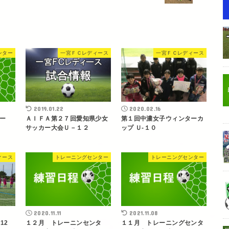
ンター
一宮ＦＣレディース
一宮ＦＣレディース
2019.01.22
2020.02.16
ター
ＡＩＦＡ第２７回愛知県少女
第１回中濃女子ウィンターカ
サッカー大会Ｕ－１２
ップ Ｕ-１０
ィース
トレーニングセンター
トレーニングセンター
2020.11.11
2021.11.08
-12
１２月 トレーニンセンタ
１１月 トレーニングセンタ