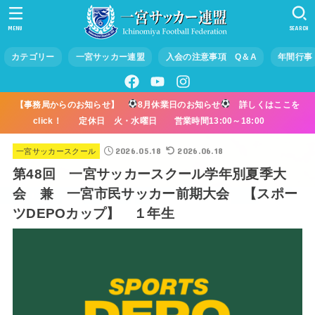
MENU
SEARCH
カテゴリー
一宮サッカー連盟
入会の注意事項 Q＆A
年間行事
【事務局からのお知らせ】
8月休業日のお知らせ
詳しくはここを
click！ 定休日 火・水曜日 営業時間13:00～18:00
2026.05.18
2026.06.18
一宮サッカースクール
第48回 一宮サッカースクール学年別夏季大
会 兼 一宮市民サッカー前期大会 【スポー
ツDEPOカップ】 １年生