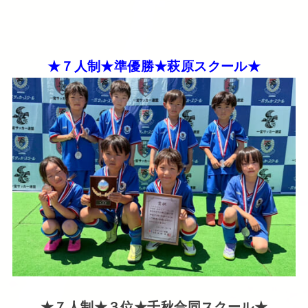
★７人制★準優勝★萩原スクール★
★７人制★３位★千秋合同スクール★