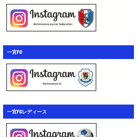
一宮FC
一宮FCレディース