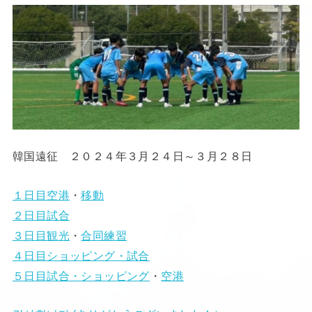
韓国遠征 ２０２４年３月２４日～３月２８日
１日目空港
・
移動
２日目試合
３日目観光
・
合同練習
４日目ショッピング・試合
５日目試合・ショッピング
・
空港