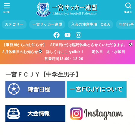
MENU
SEARCH
カテゴリー
一宮サッカー連盟
入会の注意事項 Q＆A
年間行事
【事務局からのお知らせ】 8月8日(土)は臨時休業とさせていただきます。
8月休業日のお知らせ
詳しくはここをclick！ 定休日 火・水曜日
営業時間13:00～18:00
一宮ＦＣＪＹ【中学生男子】