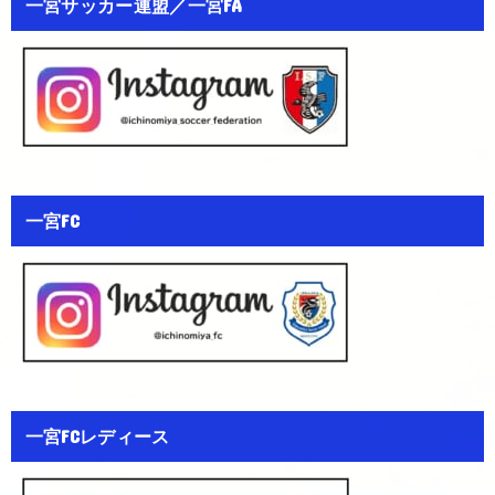
一宮サッカー連盟／一宮FA
一宮FC
一宮FCレディース