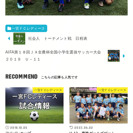
一宮ＦＣレディース
社会人 トーナメント戦 日程表
AIFA第１８回ＪＡ全農杯全国小学生選抜サッカー大会
２０１９ Ｕ－１１
RECOMMEND
一宮ＦＣレディース
一宮ＦＣレディース
2018.10.05
2023.06.02