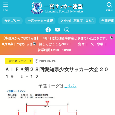
MENU
SEARCH
カテゴリー
一宮サッカー連盟
入会の注意事項 Q＆A
年間行事
【事務局からのお知らせ】 8月8日(土)は臨時休業とさせていただきます。
8月休業日のお知らせ
詳しくはここをclick！ 定休日 火・水曜日
営業時間13:00～18:00
2019.06.24
一宮ＦＣレディース
ＡＩＦＡ第２８回愛知県少女サッカー大会２０
１９ Ｕ－１２
予選リーグは
こちら