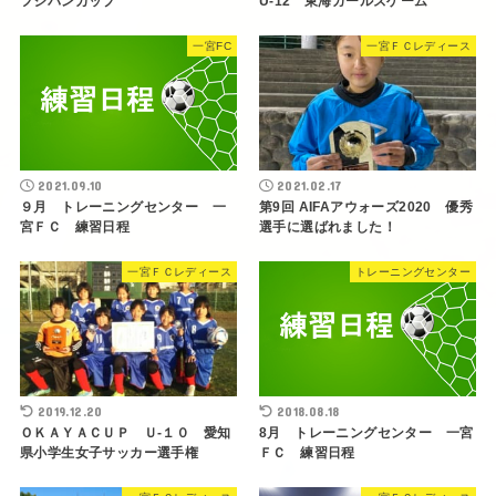
フジパンカップ
U-12 東海ガールズゲーム
一宮FC
一宮ＦＣレディース
2021.09.10
2021.02.17
９月 トレーニングセンター 一
第9回 AIFAアウォーズ2020 優秀
宮ＦＣ 練習日程
選手に選ばれました！
一宮ＦＣレディース
トレーニングセンター
2019.12.20
2018.08.18
ＯＫＡＹＡＣＵＰ Ｕ-１０ 愛知
8月 トレーニングセンター 一宮
県小学生女子サッカー選手権
ＦＣ 練習日程