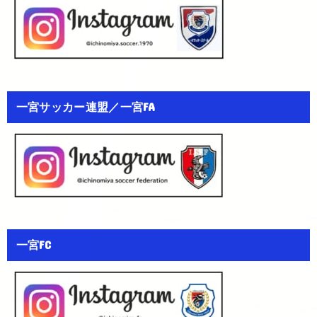
一宮サッカー連盟／一宮FA
一宮FC