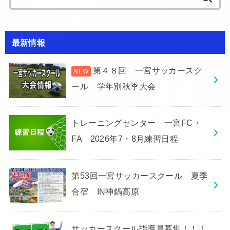
for:
最新情報
第４８回 一宮サッカースク
ール 学年別秋季大会
トレーニングセンター 一宮FC・
FA 2026年7・8月練習日程
第53回一宮サッカースクール 夏季
合宿 IN神鍋高原
サッカースクール指導員募集！！！