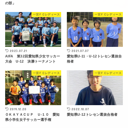
の部」
一宮ＦＣレディース
一宮ＦＣレディース
2023.07.21
2021.07.07
AIFA 第32回愛知県少女サッカー
愛知県U-11・U-12トレセン選抜合
大会 U-12 決勝トーナメント
格者
一宮ＦＣレディース
一宮ＦＣレディース
2019.12.20
2022.10.07
ＯＫＡＹＡＣＵＰ Ｕ-１０ 愛知
愛知県U-12トレセン選抜合格者
県小学生女子サッカー選手権