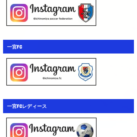
一宮FC
一宮FCレディース