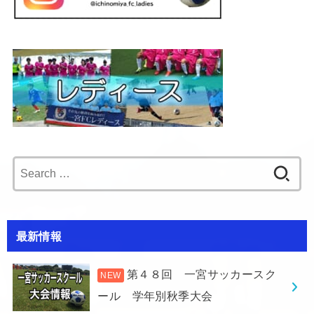
Search
for:
最新情報
第４８回 一宮サッカースク
ール 学年別秋季大会