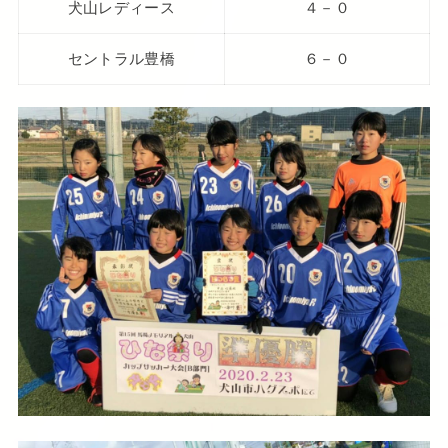
犬山レディース
４－０
セントラル豊橋
６－０