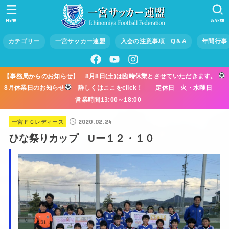
MENU
SEARCH
カテゴリー
一宮サッカー連盟
入会の注意事項 Q＆A
年間行事
【事務局からのお知らせ】 8月8日(土)は臨時休業とさせていただきます。
8月休業日のお知らせ
詳しくはここをclick！ 定休日 火・水曜日
営業時間13:00～18:00
2020.02.24
一宮ＦＣレディース
ひな祭りカップ Uー１２・１０