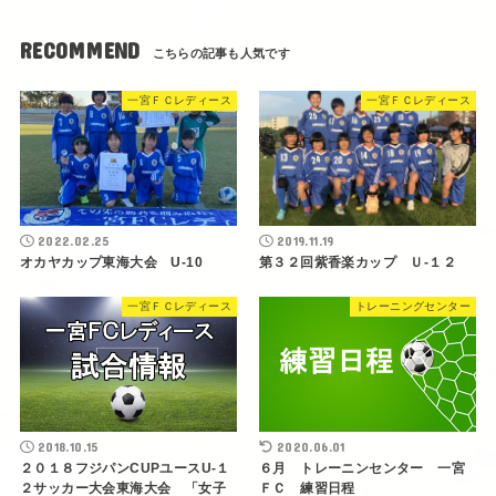
RECOMMEND
一宮ＦＣレディース
一宮ＦＣレディース
2022.02.25
2019.11.19
オカヤカップ東海大会 U-10
第３２回紫香楽カップ Ｕ-１２
一宮ＦＣレディース
トレーニングセンター
2018.10.15
2020.06.01
２０１８フジパンCUPユースU-１
６月 トレーニンセンター 一宮
２サッカー大会東海大会 「女子
ＦＣ 練習日程