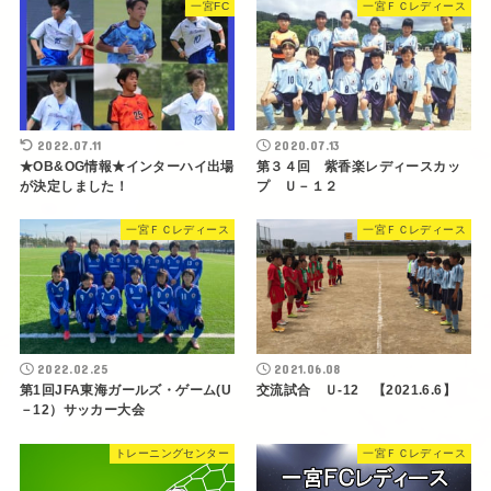
一宮FC
一宮ＦＣレディース
2022.07.11
2020.07.13
★OB&OG情報★インターハイ出場
第３４回 紫香楽レディースカッ
が決定しました！
プ Ｕ－１２
一宮ＦＣレディース
一宮ＦＣレディース
2022.02.25
2021.06.08
第1回JFA東海ガールズ・ゲーム(U
交流試合 Ｕ-12 【2021.6.6】
－12）サッカー大会
トレーニングセンター
一宮ＦＣレディース