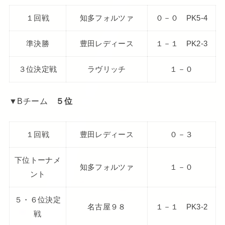
１回戦
知多フォルツァ
０－０ PK5-4
準決勝
豊田レディース
１－１ PK2-3
３位決定戦
ラヴリッチ
１－０
▼Bチーム
５位
１回戦
豊田レディース
０－３
下位トーナメ
知多フォルツァ
１－０
ント
５・６位決定
名古屋９８
１－１ PK3-2
戦