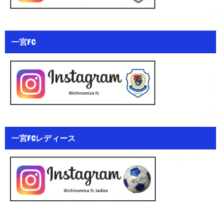
一宮FC
一宮FCレディース