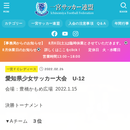
MENU
SEARCH
カテゴリー
一宮サッカー連盟
入会の注意事項 Q＆A
年間行事
【事務局からのお知らせ】 8月8日(土)は臨時休業とさせていただきます。
8月休業日のお知らせ
詳しくはここをclick！ 定休日 火・水曜日
営業時間13:00～18:00
2022.02.26
一宮ＦＣレディース
愛知県少女サッカー大会 U-12
会場：豊橋かもめ広場 2022.1.15
決勝トーナメント
▼Aチーム
３位