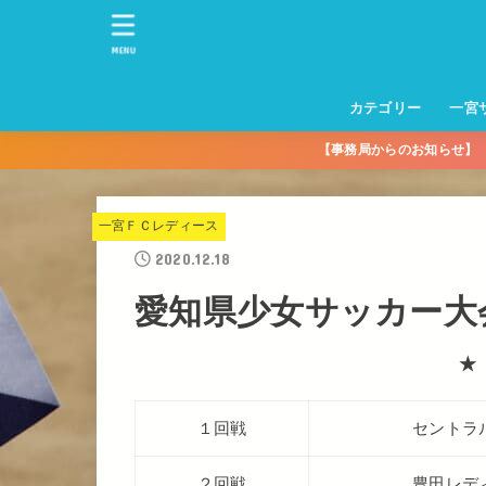
MENU
カテゴリー
一宮
【事務局からのお知らせ
一宮サッカースクー
トレーニングセンタ
一宮FA
一宮FC
一宮ＦＣレディース
一宮サッカースクー
中学生練習
一宮ＦＣＪＹ【中学
一宮ＦＣＪYレディー
幼児トレセン【年長
パパさんママさん
親子の部
社会人の部
コルボス 【シニア】
フットサル
コルボスリーグ
グレイセス
女子】
少】
一宮ＦＣレディース
2020.12.18
愛知県少女サッカー大会
★
１回戦
セントラ
２回戦
豊田レデ