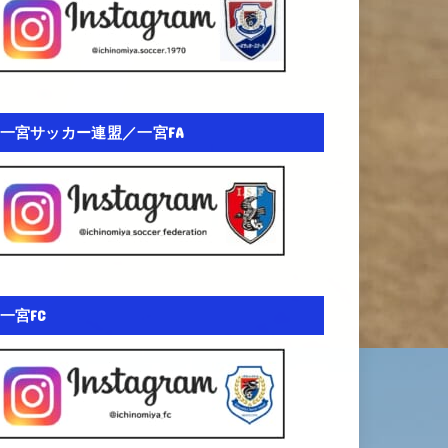
一宮サッカー連盟／一宮FA
一宮FC