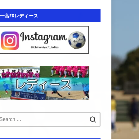
一宮FCレディース
Search
for: