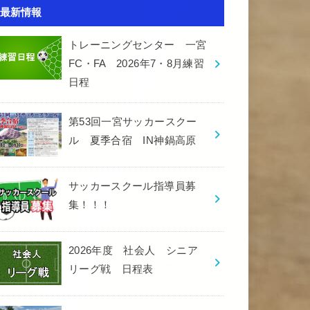
最新情報
トレーニングセンター 一宮
FC・FA 2026年7・8月練習
日程
第53回一宮サッカースクー
ル 夏季合宿 IN神鍋高原
サッカースクール指導員募
集！！！
2026年度 社会人 シニア
リーグ戦 日程表