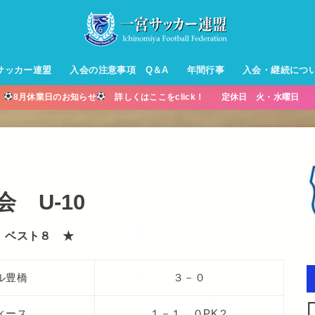
サッカー連盟
入会の注意事項 Q＆A
年間行事
入会・継続につ
】
8月休業日のお知らせ
詳しくはここをclick！ 定休日 火・水曜日 営
ル【小学生】
ー【小学生】
ル【中学生】
生男子】
ス【中学生
・年中・年
 U-10
 ベスト８ ★
ル豊橋
３－０
ィース
１－１ ０PK２