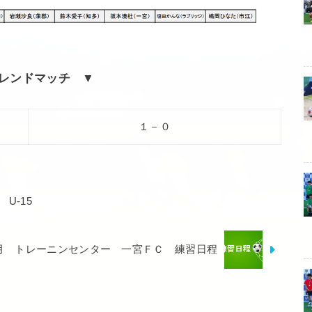
フレンドマッチ ▼
１－０
U-15
月 トレーニンセンター 一宮ＦＣ 練習日程