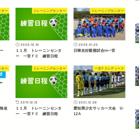
ンター
トレーニングセンター
トレーニングセンター
2020.10.10
2020.01.20
ター
１１月 トレーニンセンタ
日韓友好親善試合in一宮
ー 一宮ＦＣ 練習日程
ンター
トレーニングセンター
一宮ＦＣレディース
2019.10.15
2021.12.08
格改
１１月 トレーニンセンタ
愛知県少女サッカー大会 U-
ー 一宮ＦＣ 練習日程
12A