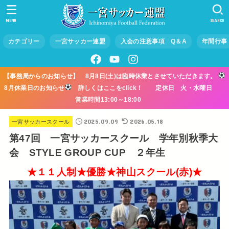
MENU
SEARCH
カテゴリー
一宮サッカー連盟
入会の注意事項 Q＆A
年間行事
【事務局からのお知らせ】 8月8日(土)は臨時休業とさせていただきます。
8月休業日のお知らせ
詳しくはここをclick！ 定休日 火・水曜日
営業時間13:00～18:00
2025.09.09
2026.05.18
一宮サッカースクール
第47回 一宮サッカースクール 学年別秋季大
会 STYLE GROUP CUP ２年生
★１１人制★優勝★神山スクール(赤)★