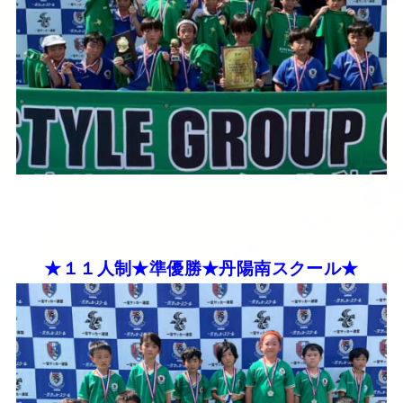
★１１人制★準優勝★丹陽南スクール★