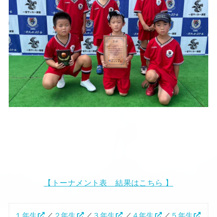
【トーナメント表 結果はこちら 】
１年生
／
２年生
／
３年生
／
４年生
／
５年生