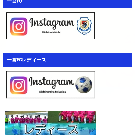
一宮FC
一宮FCレディース