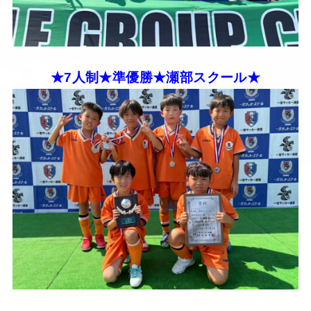
★7人制★準優勝★瀬部スクール★