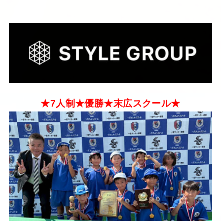
★7人制★優勝★末広スクール★