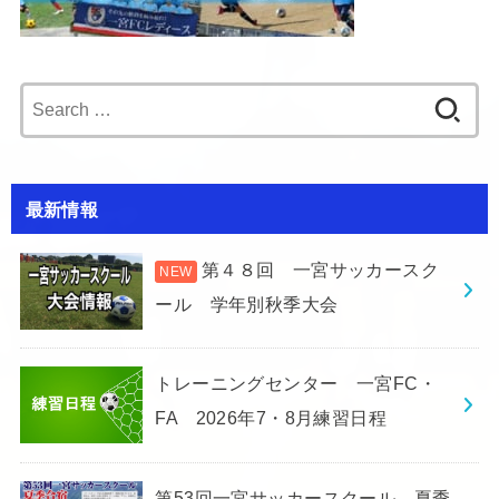
Search
for:
最新情報
第４８回 一宮サッカースク
ール 学年別秋季大会
トレーニングセンター 一宮FC・
FA 2026年7・8月練習日程
第53回一宮サッカースクール 夏季