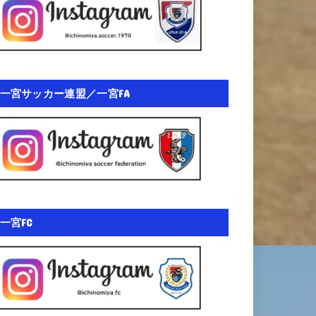
一宮サッカー連盟／一宮FA
一宮FC