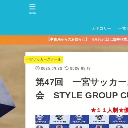
MENU
カテゴリー
一宮
【事務局からのお知らせ】 8月8日(土)は臨時休
一宮サッカースクー
トレーニングセンタ
一宮FA
一宮FC
一宮ＦＣレディース
一宮サッカースクー
中学生練習
一宮ＦＣＪＹ【中学
一宮ＦＣＪYレディー
幼児トレセン【年長
パパさんママさん
親子の部
社会人の部
コルボス 【シニア】
フットサル
コルボスリーグ
グレイセス
女子】
少】
一宮サッカースクール
2025.09.22
2026.05.18
第47回 一宮サッカ
会 STYLE GROUP
★１１人制★優