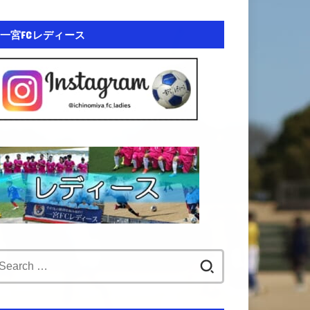
一宮FCレディース
Search
for: