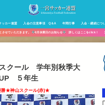
サッカー連盟
入会の注意事項 Q＆A
年間行事
入会・継続につ
業とさせていただきます。
8月休業日のお知らせ
詳しくはここをclick！ 
ル【小学生】
ー【小学生】
ル【中学生】
生男子】
ス【中学生
・年中・年
ースクール 学年別秋季大
 CUP ５年生
勝★神山スクール(赤)★