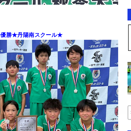
準優勝★丹陽南スクール★