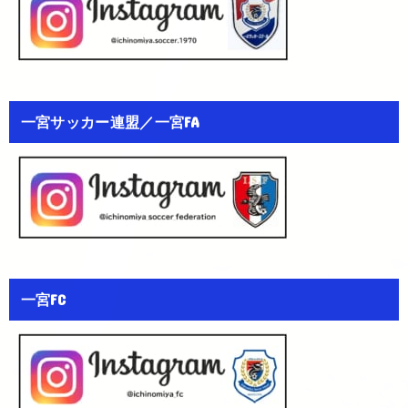
一宮サッカー連盟／一宮FA
一宮FC