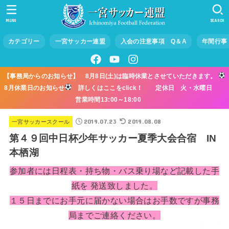
MENU
SEARCH
カテゴリー
一宮サッカー連盟
入会の注意事項 Q＆A
年間行事
【事務局からのお知らせ】 8月8日(土)は臨時休業とさせていただきます。
8月休業日のお知らせ
詳しくはここをclick！ 定休日 火・水曜日
営業時間13:00～18:00
2019.07.23
2019.08.08
一宮サッカースクール
第４９回中日杯少年サッカー夏季大会合宿 IN
本栖湖
参加者には日程表・持ち物・バス乗り場など記載した手
紙を 発送致しました。
１５日までにお手元に届かない場合はお手数ですが事務
局までご連絡ください。