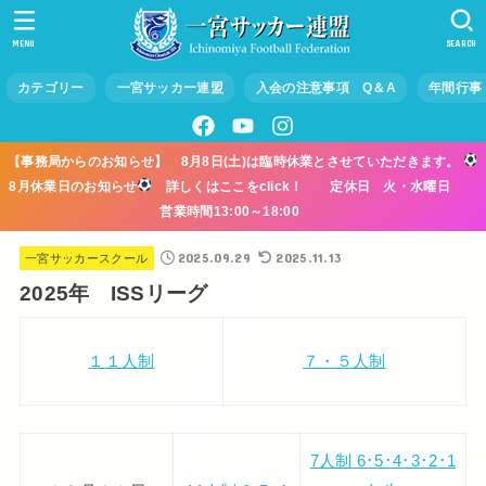
MENU
SEARCH
カテゴリー
一宮サッカー連盟
入会の注意事項 Q＆A
年間行事
【事務局からのお知らせ】 8月8日(土)は臨時休業とさせていただきます。
8月休業日のお知らせ
詳しくはここをclick！ 定休日 火・水曜日
営業時間13:00～18:00
2025.09.29
2025.11.13
一宮サッカースクール
2025年 ISSリーグ
１１人制
７・５人制
7人制 6･5･4･3･2･1