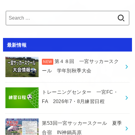
Search
for:
最新情報
第４８回 一宮サッカースク
ール 学年別秋季大会
トレーニングセンター 一宮FC・
FA 2026年7・8月練習日程
第53回一宮サッカースクール 夏季
合宿 IN神鍋高原