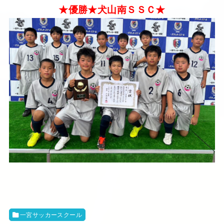
★優勝★犬山南ＳＳＣ★
一宮サッカースクール