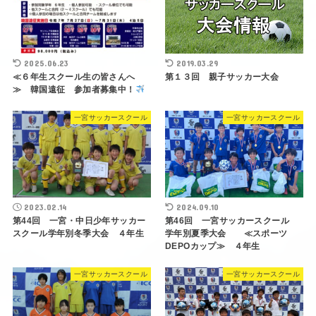
2025.06.23
2019.03.29
≪６年生スクール生の皆さんへ
第１３回 親子サッカー大会
≫ 韓国遠征 参加者募集中！
一宮サッカースクール
一宮サッカースクール
2023.02.14
2024.09.10
第44回 一宮・中日少年サッカー
第46回 一宮サッカースクール
スクール学年別冬季大会 ４年生
学年別夏季大会 ≪スポーツ
DEPOカップ≫ ４年生
一宮サッカースクール
一宮サッカースクール