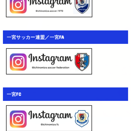
一宮サッカー連盟／一宮FA
一宮FC