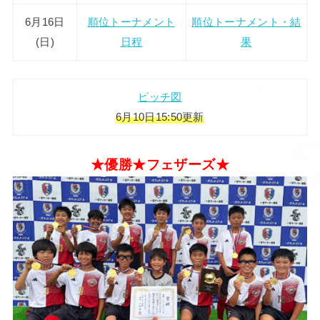
6月16日
順位トーナメント
順位トーナメント・結
(日)
日程
果
ピッチ図
6月
10
日15:50更新
★優勝★フェザーズ★