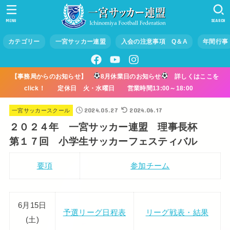
MENU
SEARCH
カテゴリー
一宮サッカー連盟
入会の注意事項 Q＆A
年間行事
【事務局からのお知らせ】
8月休業日のお知らせ
詳しくはここを
click！ 定休日 火・水曜日 営業時間13:00～18:00
2024.05.27
2024.06.17
一宮サッカースクール
２０２４年 一宮サッカー連盟 理事長杯
第１７回 小学生サッカーフェスティバル
要項
参加チーム
6月15日
予選リーグ日程表
リーグ戦表・結果
(土)