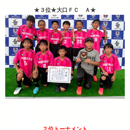
★３位★大口ＦＣ Ａ★
２位トーナメント