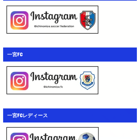
一宮FC
一宮FCレディース