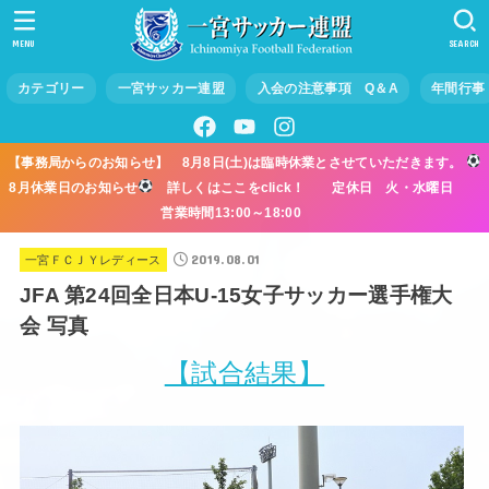
MENU
SEARCH
カテゴリー
一宮サッカー連盟
入会の注意事項 Q＆A
年間行事
【事務局からのお知らせ】 8月8日(土)は臨時休業とさせていただきます。
8月休業日のお知らせ
詳しくはここをclick！ 定休日 火・水曜日
営業時間13:00～18:00
2019.08.01
一宮ＦＣＪＹレディース
JFA 第24回全日本U-15女子サッカー選手権大
会 写真
【試合結果】