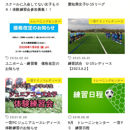
スクールに入会してない女子もＯ
愛知県女子U-15リーグ
Ｋ！体験練習会参加募集！！
トレーニングセンター
一宮ＦＣＪＹレディース
2026.02.05
2023.06.01
ユニホーム・練習着 価格改定の
練習試合 U-15レディース
お知らせ
【2023.4.2】
一宮ＦＣＪＹレディース
トレーニングセンター
2021.12.08
2018.08.18
一宮FCジュニアユースレディース
9月 トレーニンセンター 一宮Ｆ
体験練習のお知らせ
Ｃ 練習日程