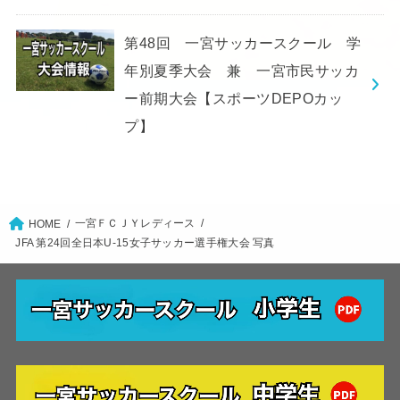
第48回 一宮サッカースクール 学
年別夏季大会 兼 一宮市民サッカ
ー前期大会【スポーツDEPOカッ
プ】
一宮ＦＣＪＹレディース
HOME
JFA 第24回全日本U-15女子サッカー選手権大会 写真