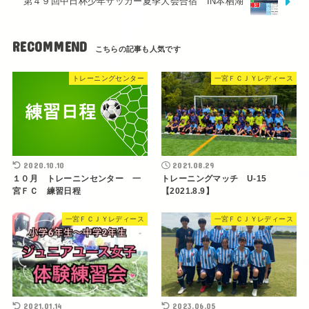
第４９回中日杯少年サッカー夏季大会合宿 IN本栖湖
RECOMMEND
トレーニングセンター
一宮ＦＣＪＹレディース
2020.10.10
2021.08.29
１０月 トレーニンセンター 一
トレーニングマッチ U-15
宮ＦＣ 練習日程
【2021.8.9】
一宮ＦＣＪＹレディース
一宮ＦＣＪＹレディース
2021.01.14
2023.06.05