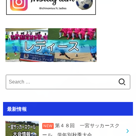
Search
for:
最新情報
第４８回 一宮サッカースク
ール 学年別秋季大会