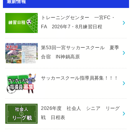
最新情報
トレーニングセンター 一宮FC・
FA 2026年7・8月練習日程
第53回一宮サッカースクール 夏季
合宿 IN神鍋高原
サッカースクール指導員募集！！！
2026年度 社会人 シニア リーグ
戦 日程表