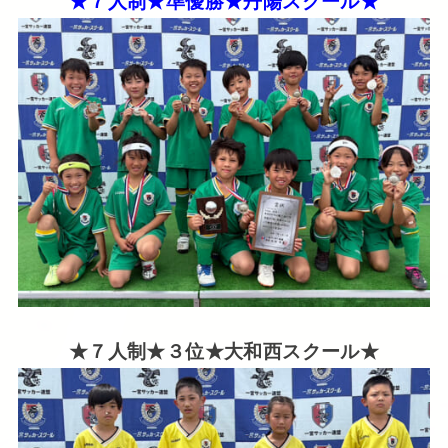
★７人制★準優勝★丹陽スクール★
★７人制★３位★大和西スクール★