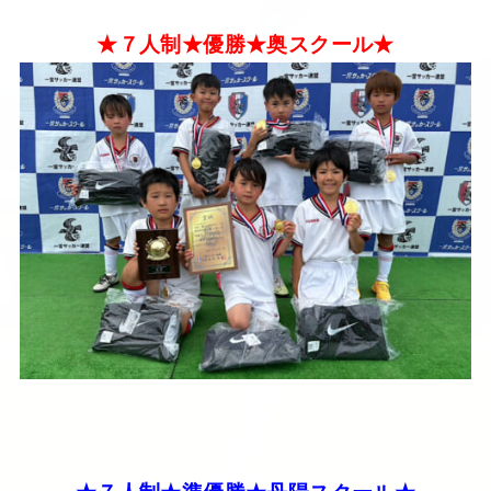
★７人制★優勝★奥スクール★