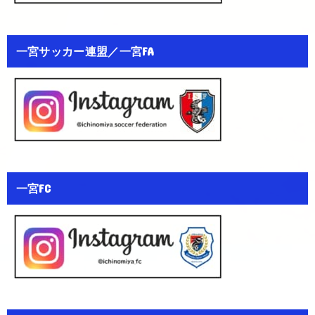
一宮サッカー連盟／一宮FA
一宮FC