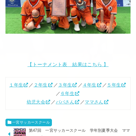
【トーナメント表 結果はこちら 】
１年生
／
２年生
／
３年生
／
４年生
／
５年生
／
６年生
幼児大会
／
パパさん
／
ママさん
一宮サッカースクール
第47回 一宮サッカースクール 学年別夏季大会 ママ