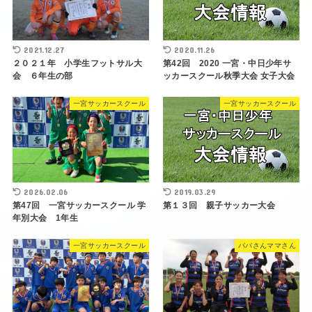
2021.12.27
2020.11.26
２０２１年 小学生フットサル大
第42回 2020 一宮・中日少年サ
会 ６年生の部
ッカースクール秋季大会 女子大会
一宮サッカースクール
一宮サッカースクール
2026.02.06
2019.03.29
第47回 一宮サッカースクール 学
第１３回 親子サッカー大会
年別大会 1年生
一宮サッカースクール
パパさんママさん