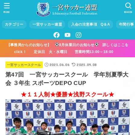
MENU
SEARCH
カテゴリー
一宮サッカー連盟
入会の注意事項 Q＆A
年間行事
【事務局からのお知らせ】
8月休業日のお知らせ
詳しくはここを
click！ 定休日 火・水曜日 営業時間13:00～18:00
2025.06.06
2025.09.08
一宮サッカースクール
第47回 一宮サッカースクール 学年別夏季大
会 ３年生 スポーツDEPO CUP
★１１人制★優勝★浅野スクール★