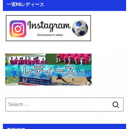
一宮FCレディース
Search
for: