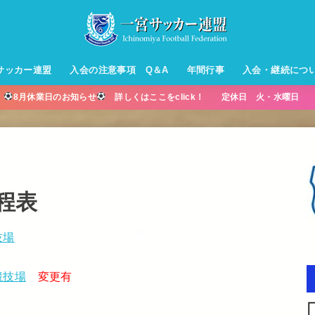
サッカー連盟
入会の注意事項 Q＆A
年間行事
入会・継続につ
】
8月休業日のお知らせ
詳しくはここをclick！ 定休日 火・水曜日 営
ル【小学生】
ー【小学生】
ル【中学生】
生男子】
ス【中学生
・年中・年
程表
技場
競技場
変更有