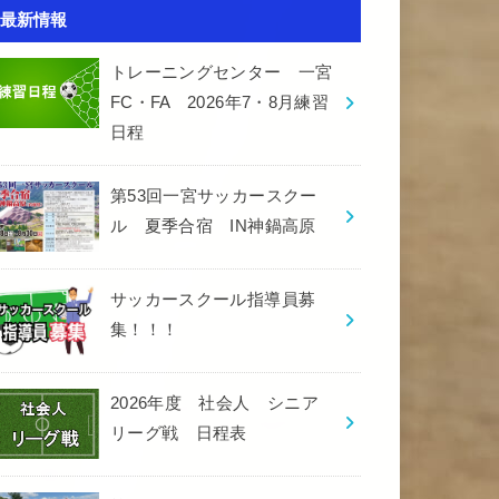
最新情報
トレーニングセンター 一宮
FC・FA 2026年7・8月練習
日程
第53回一宮サッカースクー
ル 夏季合宿 IN神鍋高原
サッカースクール指導員募
集！！！
2026年度 社会人 シニア
リーグ戦 日程表