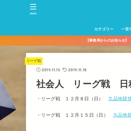
MENU
カテゴリー
一宮
【事務局からのお知らせ
一宮サッカースクー
トレーニングセンタ
一宮FA
一宮FC
一宮ＦＣレディース
一宮サッカースクー
中学生練習
一宮ＦＣＪＹ【中学
一宮ＦＣＪYレディー
幼児トレセン【年長
パパさんママさん
親子の部
社会人の部
コルボス 【シニア】
フットサル
コルボスリーグ
グレイセス
女子】
少】
リーグ戦
2019.11.15
2019.11.18
社会人 リーグ戦 日
・リーグ戦 １２月８日（日）
九品地競
・リーグ戦 １２月１５日（日）
九品地