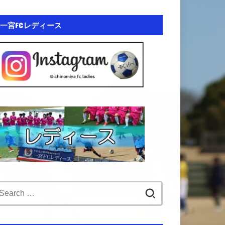
一宮FCレディース
Search
for: