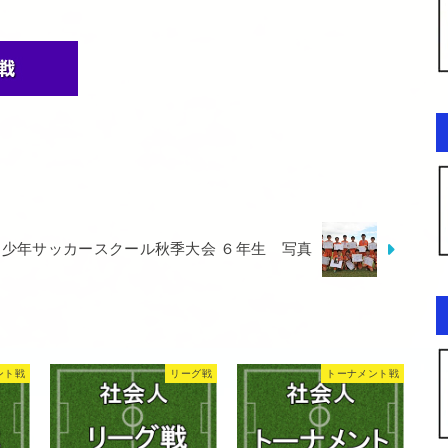
・中日少年サッカースクール秋季大会 ６年生 写真
ント戦
リーグ戦
トーナメント戦