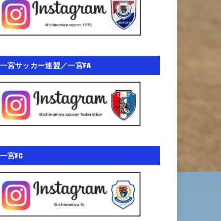
一宮サッカー連盟／一宮FA
一宮FC