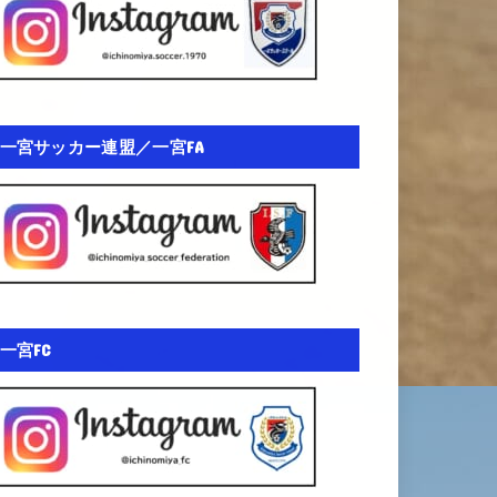
一宮サッカー連盟／一宮FA
一宮FC