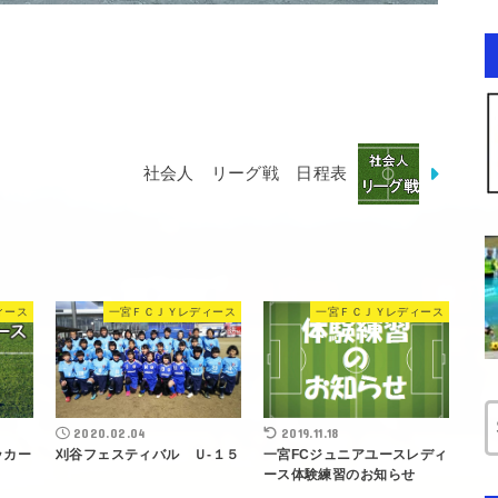
９
社会人 リーグ戦 日程表
ィース
一宮ＦＣＪＹレディース
一宮ＦＣＪＹレディース
2020.02.04
2019.11.18
ッカー
刈谷フェスティバル Ｕ-１５
一宮FCジュニアユースレディ
ース体験練習のお知らせ