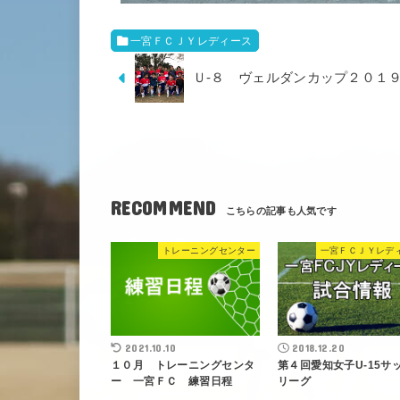
一宮ＦＣＪＹレディース
Ｕ-８ ヴェルダンカップ２０１
RECOMMEND
トレーニングセンター
一宮ＦＣＪＹレデ
2021.10.10
2018.12.20
１０月 トレーニングセンタ
第４回愛知女子U-15サ
ー 一宮ＦＣ 練習日程
リーグ