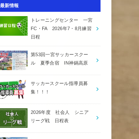
最新情報
トレーニングセンター 一宮
FC・FA 2026年7・8月練習
日程
第53回一宮サッカースクー
ル 夏季合宿 IN神鍋高原
サッカースクール指導員募
集！！！
2026年度 社会人 シニア
リーグ戦 日程表