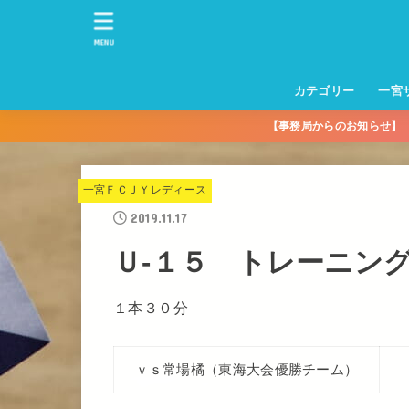
MENU
カテゴリー
一宮
【事務局からのお知らせ
一宮サッカースクー
トレーニングセンタ
一宮FA
一宮FC
一宮ＦＣレディース
一宮サッカースクー
中学生練習
一宮ＦＣＪＹ【中学
一宮ＦＣＪYレディー
幼児トレセン【年長
パパさんママさん
親子の部
社会人の部
コルボス 【シニア】
フットサル
コルボスリーグ
グレイセス
女子】
少】
一宮ＦＣＪＹレディース
2019.11.17
Ｕ-１５ トレーニン
１本３０分
ｖｓ常場橘（東海大会優勝チーム）