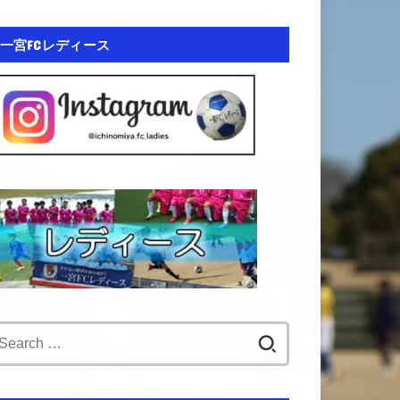
一宮FCレディース
Search
for: