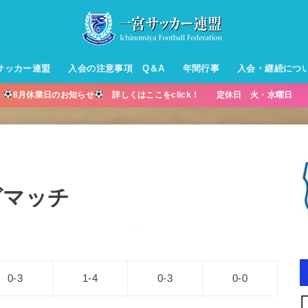
サッカー連盟
入会の注意事項 Q＆A
年間行事
入会・継続につ
】
8月休業日のお知らせ
詳しくはここをclick！ 定休日 火・水曜日 営
ル【小学生】
ー【小学生】
ル【中学生】
生男子】
ス【中学生
・年中・年
グマッチ
0-3
1-4
0-3
0-0