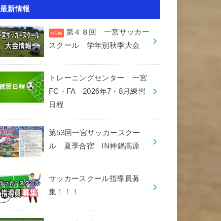
最新情報
第４８回 一宮サッカー
スクール 学年別秋季大会
トレーニングセンター 一宮
FC・FA 2026年7・8月練習
日程
第53回一宮サッカースクー
ル 夏季合宿 IN神鍋高原
サッカースクール指導員募
集！！！