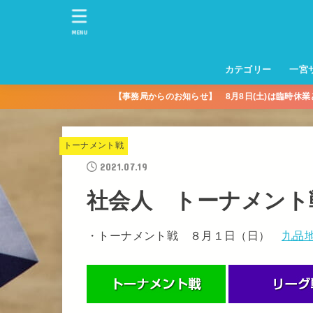
MENU
カテゴリー
一宮
【事務局からのお知らせ】 8月8日(土)は臨時休
一宮サッカースクー
トレーニングセンタ
一宮FA
一宮FC
一宮ＦＣレディース
一宮サッカースクー
中学生練習
一宮ＦＣＪＹ【中学
一宮ＦＣＪYレディー
幼児トレセン【年長
パパさんママさん
親子の部
社会人の部
コルボス 【シニア】
フットサル
コルボスリーグ
グレイセス
女子】
少】
トーナメント戦
2021.07.19
社会人 トーナメント
・トーナメント戦 ８月１日（日）
九品