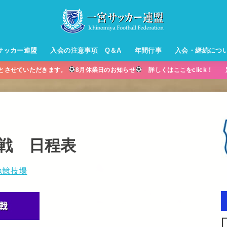
サッカー連盟
入会の注意事項 Q＆A
年間行事
入会・継続につ
業とさせていただきます。
8月休業日のお知らせ
詳しくはここをclick！ 
ル【小学生】
ー【小学生】
ル【中学生】
生男子】
ス【中学生
・年中・年
戦 日程表
地競技場