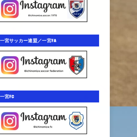
一宮サッカー連盟／一宮FA
一宮FC