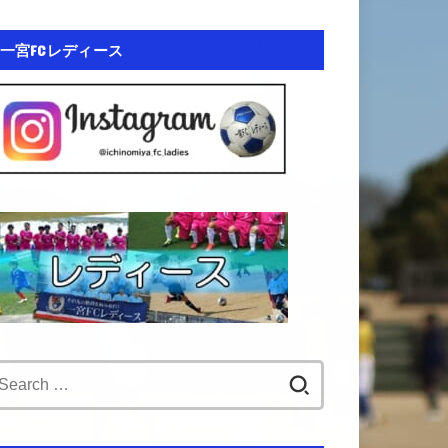
一宮FCレディース
Search
for: