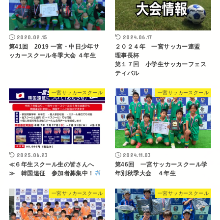
2020.02.15
2024.06.17
第41回 2019 一宮・中日少年サ
２０２４年 一宮サッカー連盟
ッカースクール冬季大会 ４年生
理事長杯
第１７回 小学生サッカーフェス
ティバル
一宮サッカースクール
一宮サッカースクール
2025.06.23
2024.11.03
≪６年生スクール生の皆さんへ
第46回 一宮サッカースクール学
≫ 韓国遠征 参加者募集中！
年別秋季大会 ４年生
一宮サッカースクール
一宮サッカースクール