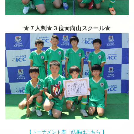
★７人制★３位★向山
スクール★
【トーナメント表 結果はこちら 】