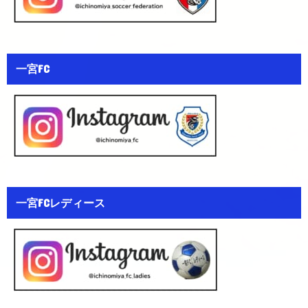
一宮FC
一宮FCレディース