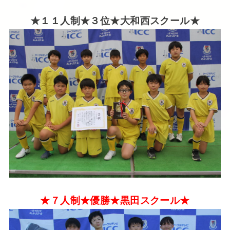
★１１人制★３位★大和西スクール★
★７人制★優勝★黒田スクール★