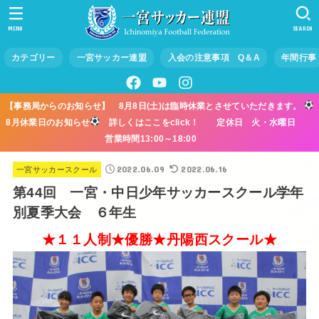
MENU
SEARCH
カテゴリー
一宮サッカー連盟
入会の注意事項 Q＆A
年間行事
【事務局からのお知らせ】 8月8日(土)は臨時休業とさせていただきます。
8月休業日のお知らせ
詳しくはここをclick！ 定休日 火・水曜日
営業時間13:00～18:00
2022.06.09
2022.06.16
一宮サッカースクール
第44回 一宮・中日少年サッカースクール学年
別夏季大会 ６年生
★１１人制★優勝★丹陽西スクール★