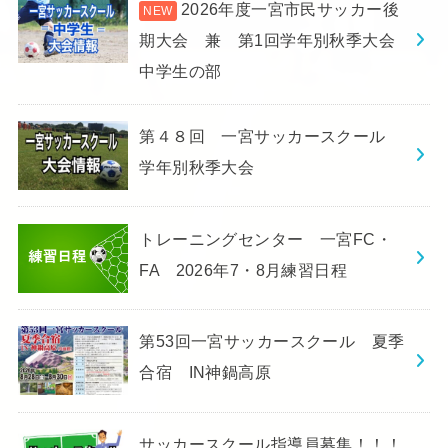
2026年度一宮市民サッカー後
期大会 兼 第1回学年別秋季大会
中学生の部
第４８回 一宮サッカースクール
学年別秋季大会
トレーニングセンター 一宮FC・
FA 2026年7・8月練習日程
第53回一宮サッカースクール 夏季
合宿 IN神鍋高原
サッカースクール指導員募集！！！