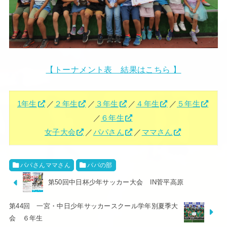
【トーナメント表 結果はこちら 】
1年生
／
２年生
／
３年生
／
４年生
／
５年生
／
６年生
女子大会
／
パパさん
／
ママさん
パパさんママさん
パパの部
第50回中日杯少年サッカー大会 IN菅平高原
第44回 一宮・中日少年サッカースクール学年別夏季大
会 ６年生