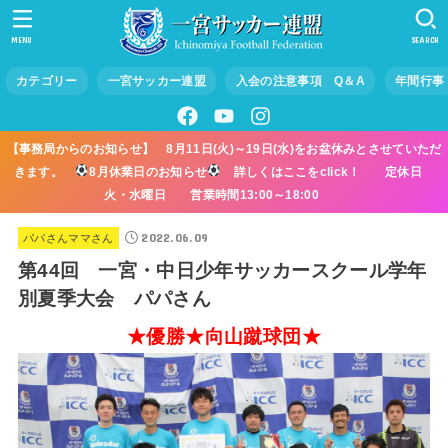
MENU
SEARCH
カテゴリー
一宮サッカー連盟
入会の注意事項 Q＆A
年間行事
【事務局からのお知らせ】 8月11日(火)～19日(水)をお盆休みとさせていただ
きます。
8月休業日のお知らせ
詳しくはここをclick！ 定休日
火・水曜日 営業時間13:00～18:00
2022.06.09
パパさんママさん
第44回 一宮・中日少年サッカースクール学年
別夏季大会 パパさん
★優勝★
向山蹴球団
★