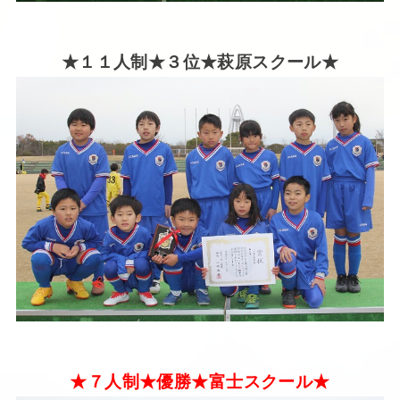
★１１人制★３位★萩原スクール★
★７人制★優勝★富士スクール★