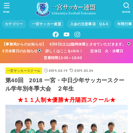
MENU
SEARCH
カテゴリー
一宮サッカー連盟
入会の注意事項 Q＆A
年間行事
【事務局からのお知らせ】 8月8日(土)は臨時休業とさせていただきます。
8月休業日のお知らせ
詳しくはここをclick！ 定休日 火・水曜日
営業時間13:00～18:00
2019.02.19
2019.03.24
一宮サッカースクール
第40回 2018 一宮・中日少年サッカースクー
ル学年別冬季大会 ２年生
★１１人制★優勝★丹陽西スクール★