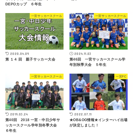
DEPOカップ ６年生
一宮サッカースクール
一宮サッカースクール
2020.04.09
2024.11.03
第 １４ 回 親子サッカー大会
第46回 一宮サッカースクール学
年別秋季大会 ５年生
一宮サッカースクール
一宮FC
2019.03.24
2022.07.11
第40回 2018 一宮・中日少年サ
★OB&OG情報★インターハイ出場
ッカースクール学年別冬季大会
が決定しました！
６年生