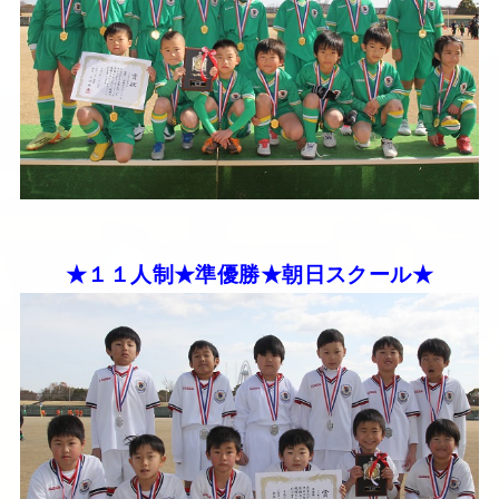
★１１人制★準優勝★朝日スクール★