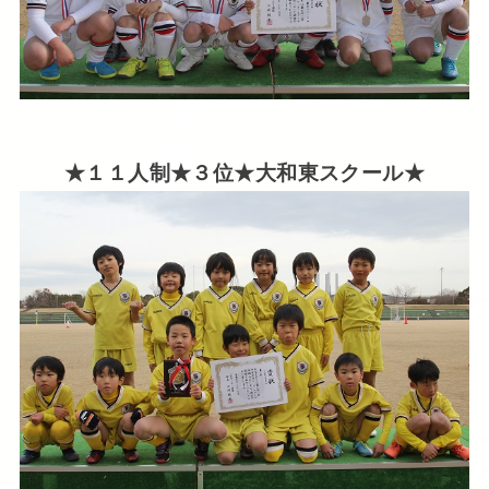
★１１人制★３位★大和東スクール★