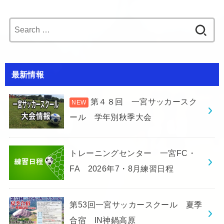
Search
for:
最新情報
第４８回 一宮サッカースク
ール 学年別秋季大会
トレーニングセンター 一宮FC・
FA 2026年7・8月練習日程
第53回一宮サッカースクール 夏季
合宿 IN神鍋高原