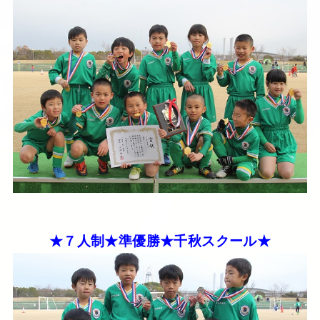
★７人制★準優勝★千秋スクール★