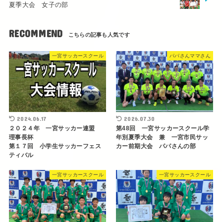
夏季大会 女子の部
RECOMMEND
一宮サッカースクール
パパさんママさん
2024.06.17
2026.07.30
２０２４年 一宮サッカー連盟
第48回 一宮サッカースクール学
理事長杯
年別夏季大会 兼 一宮市民サッ
第１７回 小学生サッカーフェス
カー前期大会 パパさんの部
ティバル
一宮サッカースクール
一宮サッカースクール