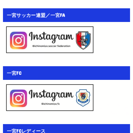
一宮サッカー連盟／一宮FA
一宮FC
一宮FCレディース