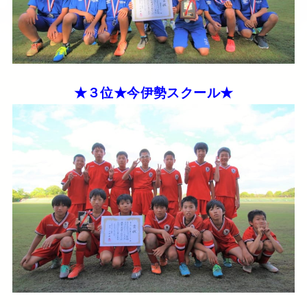
★３位★今伊勢スクール★