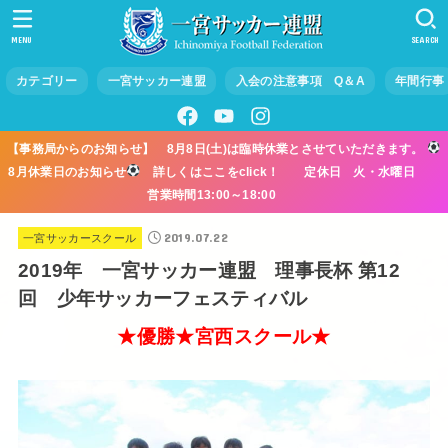
MENU
SEARCH
カテゴリー
一宮サッカー連盟
入会の注意事項 Q＆A
年間行事
【事務局からのお知らせ】 8月8日(土)は臨時休業とさせていただきます。
8月休業日のお知らせ
詳しくはここをclick！ 定休日 火・水曜日
営業時間13:00～18:00
2019.07.22
一宮サッカースクール
2019年 一宮サッカー連盟 理事長杯 第12
回 少年サッカーフェスティバル
★優勝★宮西スクール★