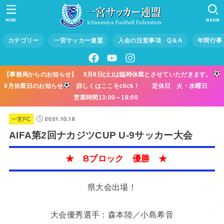
MENU
SEARCH
カテゴリー
一宮サッカー連盟
入会の注意事項 Q＆A
年間行事
【事務局からのお知らせ】 8月8日(土)は臨時休業とさせていただきます。
8月休業日のお知らせ
詳しくはここをclick！ 定休日 火・水曜日
営業時間13:00～18:00
2021.10.18
一宮FC
AIFA第2回ナカジツCUP U-9サッカー大会
★ Bブロック 優勝 ★
県大会出場！
大会優秀選手：森本陸／小島希音