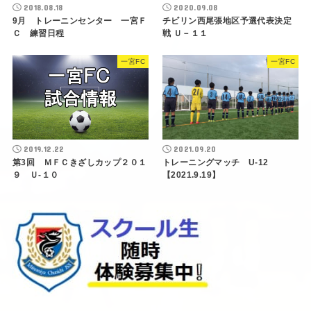
2018.08.18
2020.09.08
9月 トレーニンセンター 一宮Ｆ
チビリン西尾張地区予選代表決定
Ｃ 練習日程
戦 Ｕ－１１
一宮FC
一宮FC
2019.12.22
2021.09.20
第3回 ＭＦＣきざしカップ２０１
トレーニングマッチ U-12
９ Ｕ-１０
【2021.9.19】