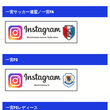
一宮サッカー連盟／一宮FA
一宮FC
一宮FCレディース