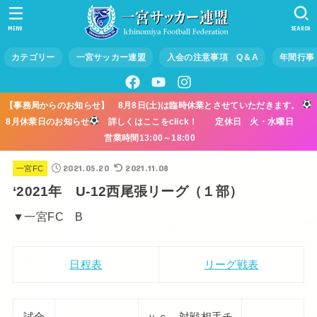
MENU
SEARCH
カテゴリー
一宮サッカー連盟
入会の注意事項 Q＆A
年間行事
【事務局からのお知らせ】 8月8日(土)は臨時休業とさせていただきます。
8月休業日のお知らせ
詳しくはここをclick！ 定休日 火・水曜日
営業時間13:00～18:00
2021.05.20
2021.11.08
一宮FC
‘2021年 U-12西尾張リーグ（１部）
▼一宮FC B
日程表
リーグ戦表
試合
ｖｓ 対戦相手チ