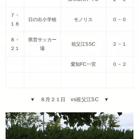
７・
日の出小学校
モノリス
０－０
１８
８・
県営サッカー
祖父江SSC
２－１
２１
場
愛知FC一宮
０－２
▼ ８月２１日 vs祖父江SC ▼