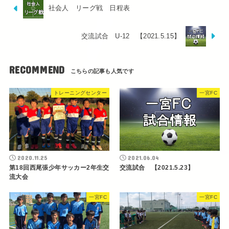
社会人 リーグ戦 日程表
交流試合 U-12 【2021.5.15】
RECOMMEND
トレーニングセンター
一宮FC
2020.11.25
2021.06.04
第18回西尾張少年サッカー2年生交
交流試合 【2021.5.23】
流大会
一宮FC
一宮FC