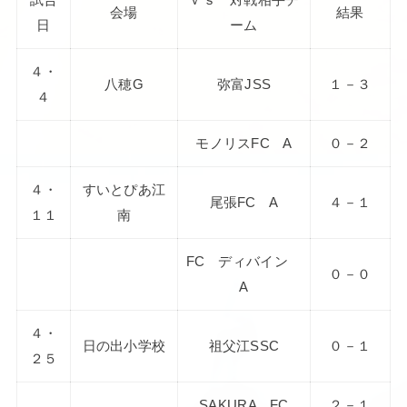
会場
結果
日
ーム
４・
八穂G
弥富JSS
１－３
４
モノリスFC A
０－２
４・
すいとぴあ江
尾張FC A
４－１
１１
南
FC ディバイン
０－０
A
４・
日の出小学校
祖父江SSC
０－１
２５
SAKURA FC
２－１