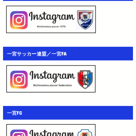
一宮サッカー連盟／一宮FA
一宮FC