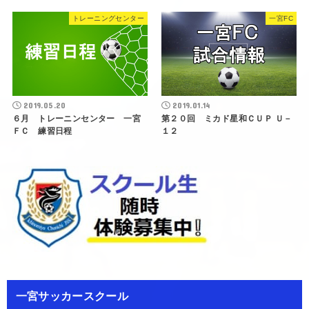
トレーニングセンター
一宮FC
2019.05.20
2019.01.14
６月 トレーニンセンター 一宮
第２０回 ミカド星和ＣＵＰ Ｕ－
ＦＣ 練習日程
１２
一宮サッカースクール