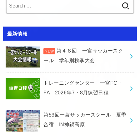
Search
for:
最新情報
第４８回 一宮サッカースク
ール 学年別秋季大会
トレーニングセンター 一宮FC・
FA 2026年7・8月練習日程
第53回一宮サッカースクール 夏季
合宿 IN神鍋高原