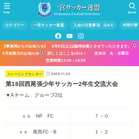
MENU
SEARCH
カテゴリー
一宮サッカー連盟
入会の注意事項 Q＆A
年間行事
【事務局からのお知らせ】 8月8日(土)は臨時休業とさせていただきます。
8月休業日のお知らせ
詳しくはここをclick！ 定休日 火・水曜日
営業時間13:00～18:00
2020.11.25
トレーニングセンター
第18回西尾張少年サッカー2年生交流大会
▼Aチーム グループ2位
ｖｓ NP FC
７－０
ｖｓ 尾西FC・B
１－２