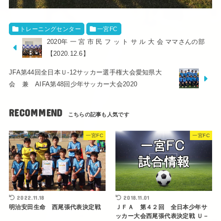
トレーニングセンター
一宮FC
2020年 一 宮 市 民 フ ッ ト サ ル 大 会 ママさんの部
【2020.12.6】
JFA第44回全日本Ｕ-12サッカー選手権大会愛知県大
会 兼 AIFA第48回少年サッカー大会2020
RECOMMEND
一宮FC
一宮FC
2022.11.18
2018.11.01
明治安田生命 西尾張代表決定戦
ＪＦＡ 第４２回 全日本少年サ
ッカー大会西尾張代表決定戦 Ｕ－