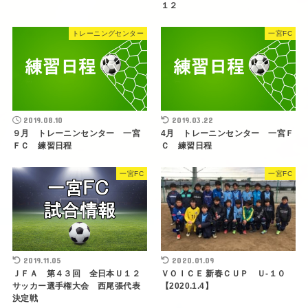
１２
トレーニングセンター
一宮FC
2019.08.10
2019.03.22
９月 トレーニンセンター 一宮
4月 トレーニンセンター 一宮Ｆ
ＦＣ 練習日程
Ｃ 練習日程
一宮FC
一宮FC
2019.11.05
2020.01.09
ＪＦＡ 第４３回 全日本Ｕ１２
ＶＯＩＣＥ 新春ＣＵＰ Ｕ-１０
サッカー選手権大会 西尾張代表
【2020.1.4】
決定戦