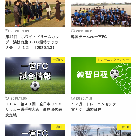
2020.01.09
2019.04.11
第16回 ホワイトドリームカッ
韓国チームvs一宮FC
プ 浜松白脇ＳＳＳ招待サッカー
大会 Ｕ-１２ 【2020.1.3】
一宮FC
トレーニングセンター
2019.11.05
2020.11.11
ＪＦＡ 第４３回 全日本Ｕ１２
１２月 トレーニンセンター 一
サッカー選手権大会 西尾張代表
宮ＦＣ 練習日程
決定戦
一宮FC
一宮FC