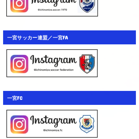
一宮サッカー連盟／一宮FA
一宮FC