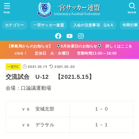
MENU
SEARCH
カテゴリー
一宮サッカー連盟
入会の注意事項 Q＆A
年間行事
【事務局からのお知らせ】
8月休業日のお知らせ
詳しくはここを
click！ 定休日 火・水曜日 営業時間13:00～18:00
2021.05.19
2021.05.20
一宮FC
交流試合 U-12 【2021.5.15】
会場：口論議運動場
ｖｓ 安城北部
１－０
ｖｓ デラサル
１－１