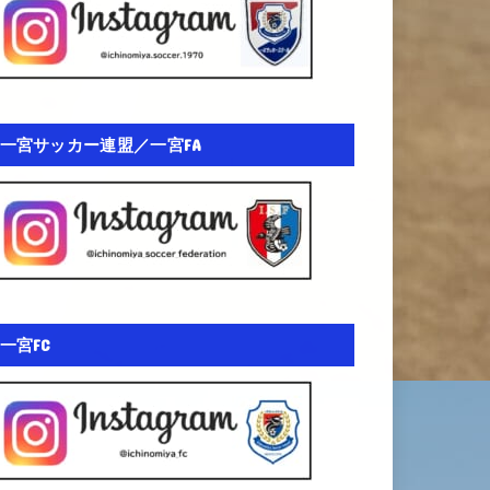
一宮サッカー連盟／一宮FA
一宮FC