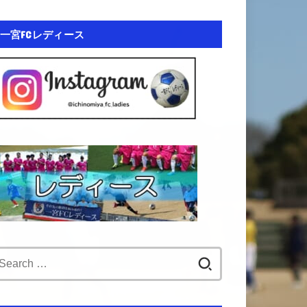
一宮FCレディース
Search
for: