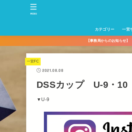
MENU
カテゴリー
一宮
【事務局からのお知らせ
一宮サッカースクー
トレーニングセンタ
一宮FA
一宮FC
一宮ＦＣレディース
一宮サッカースクー
中学生練習
一宮ＦＣＪＹ【中学
一宮ＦＣＪYレディー
幼児トレセン【年長
パパさんママさん
親子の部
社会人の部
コルボス 【シニア】
フットサル
コルボスリーグ
グレイセス
女子】
少】
一宮FC
2021.08.08
DSSカップ U-9・10 【2
▼U-9