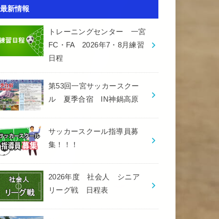
最新情報
トレーニングセンター 一宮
FC・FA 2026年7・8月練習
日程
第53回一宮サッカースクー
ル 夏季合宿 IN神鍋高原
サッカースクール指導員募
集！！！
2026年度 社会人 シニア
リーグ戦 日程表