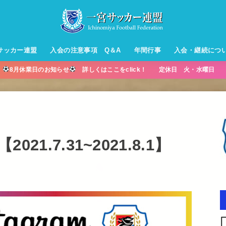
サッカー連盟
入会の注意事項 Q＆A
年間行事
入会・継続につ
】
8月休業日のお知らせ
詳しくはここをclick！ 定休日 火・水曜日 営
ル【小学生】
ー【小学生】
ル【中学生】
生男子】
ス【中学生
・年中・年
021.7.31~2021.8.1】