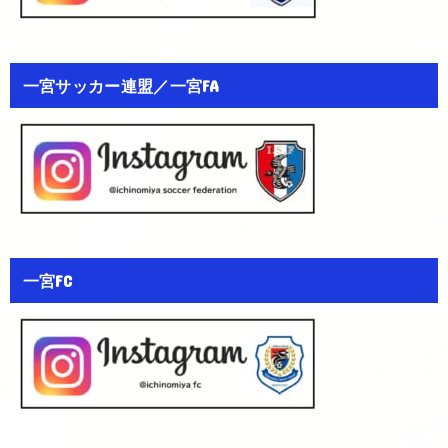
一宮サッカー連盟／一宮FA
一宮FC