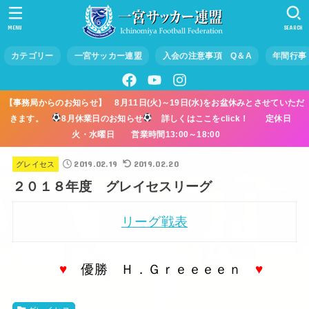
MENU
SEARCH
カテゴリー
一宮サッカー連盟
入会の注意事項 Q＆A
年間行事
【事務局からのお知らせ】 8月11日(火)～19日(水)をお盆休みとさせていただ
きます。
8月休業日のお知らせ
詳しくはここをclick！ 定休日
火・水曜日 営業時間13:00～18:00
2019.02.19
2019.02.20
グレイセス
２０１８年度 グレイセスリーグ
リーグ戦表
♥
優勝 Ｈ．Ｇｒｅｅｅｅｎ
♥