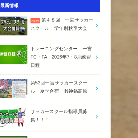
最新情報
第４８回 一宮サッカー
スクール 学年別秋季大会
トレーニングセンター 一宮
FC・FA 2026年7・8月練習
日程
第53回一宮サッカースクー
ル 夏季合宿 IN神鍋高原
サッカースクール指導員募
集！！！