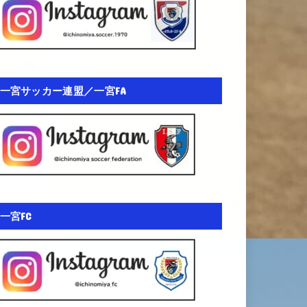
一宮サッカー連盟／一宮FA
一宮FC