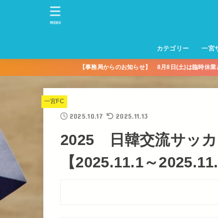
MENU
カテゴリー
一宮
【事務局からのお知らせ】 8月8日(土)は臨時休
一宮サッカースクー
トレーニングセンタ
一宮FA
一宮FC
一宮ＦＣレディース
一宮サッカースクー
中学生練習
一宮ＦＣＪＹ【中学
一宮ＦＣＪYレディー
幼児トレセン【年長
パパさんママさん
親子の部
社会人の部
コルボス 【シニア】
フットサル
コルボスリーグ
グレイセス
女子】
少】
一宮FC
2025.10.17
2025.11.13
2025 日韓交流サッ
【2025.11.1～2025.11