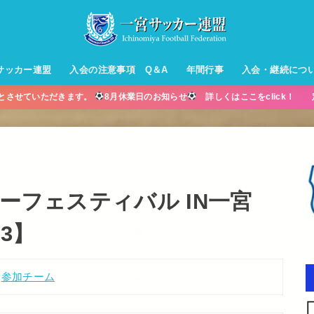
サッカー連盟
入会の注意事項 Q＆A
年間行事
入会・継続につ
業とさせていただきます。
8月休業日のお知らせ
詳しくはここをclick！ 
ル【小学生】
ー【小学生】
ル【中学生】
生男子】
ス【中学生
・年中・年
カーフェスティバル IN一宮
.3】
参加チーム