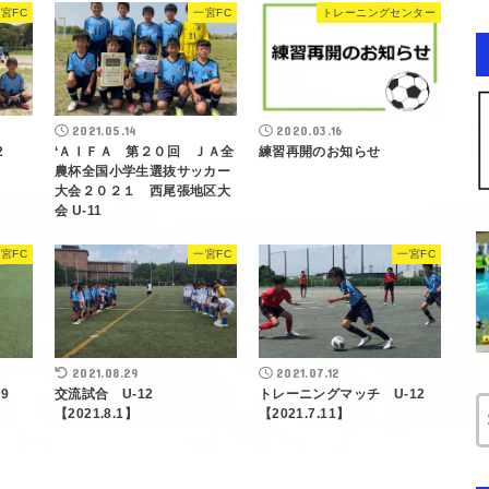
宮FC
一宮FC
トレーニングセンター
2021.05.14
2020.03.16
2
‘ＡＩＦＡ 第２０回 ＪＡ全
練習再開のお知らせ
農杯全国小学生選抜サッカー
大会２０２１ 西尾張地区大
会 U-11
宮FC
一宮FC
一宮FC
2021.08.29
2021.07.12
-9
交流試合 U-12
トレーニングマッチ U-12
【2021.8.1】
【2021.7.11】