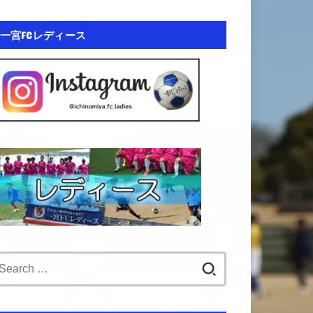
一宮FCレディース
Search
for: