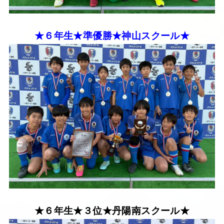
★６年生★準優勝★神山スクール★
★６年生★３位★丹陽南スクール★