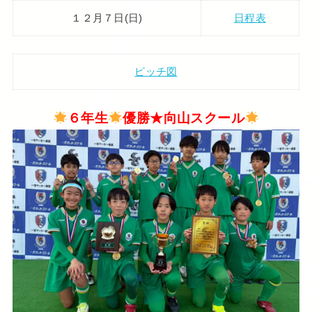
１２月７日(日)
日程表
ピッチ図
６年生
優勝★向山スクール