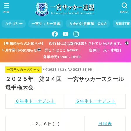
MENU
SEARCH
カテゴリー
一宮サッカー連盟
入会の注意事項 Q＆A
年間行事
【事務局からのお知らせ】 8月8日(土)は臨時休業とさせていただきます。
8月休業日のお知らせ
詳しくはここをclick！ 定休日 火・水曜日
営業時間13:00～18:00
2025.11.24
2025.12.08
一宮サッカースクール
２０２５年 第２４回 一宮サッカースクール
選手権大会
６年生トーナメント
５年生トーナメント
１２月６日(土)
日程表