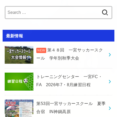
Search
for:
最新情報
第４８回 一宮サッカースク
ール 学年別秋季大会
トレーニングセンター 一宮FC・
FA 2026年7・8月練習日程
第53回一宮サッカースクール 夏季
合宿 IN神鍋高原