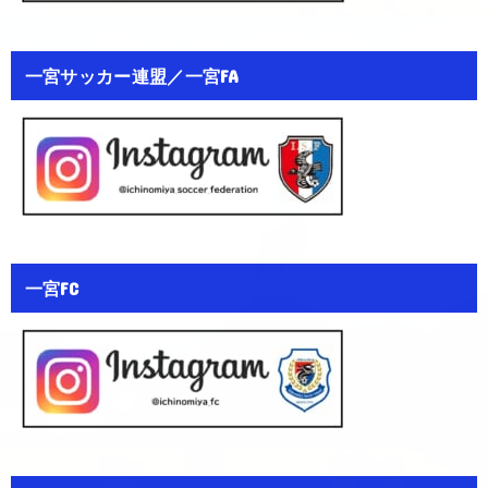
一宮サッカー連盟／一宮FA
一宮FC