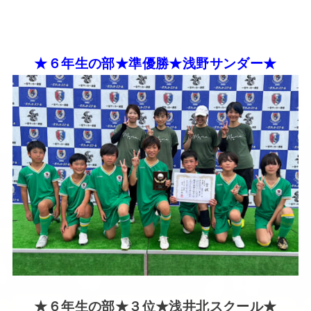
★６年生の部★準優勝★浅野サンダー★
★６年生の部★３位★浅井北スクール★