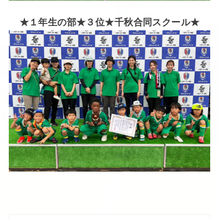
★１年生の部★３位★千秋合同スクール★