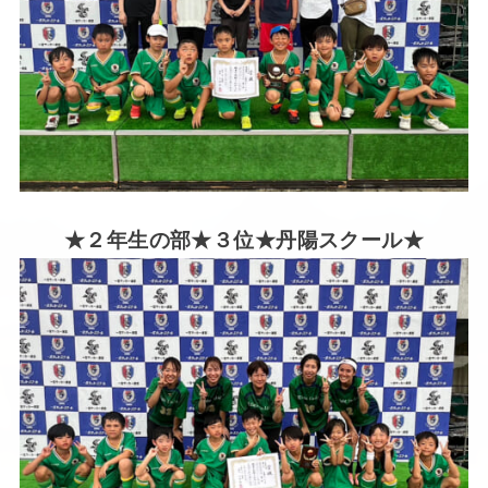
★２年生の部★３位★丹陽スクール★