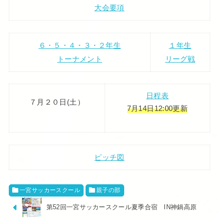
大会要項
６・５・４・３・２年生
１年生
トーナメント
リーグ戦
日程表
７月２０日(土）
7月14日12:00更新
ピッチ図
一宮サッカースクール
親子の部
第52回一宮サッカースクール夏季合宿 IN神鍋高原