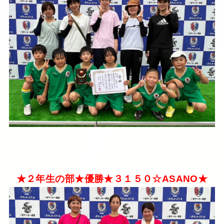
★２年生の部★優勝★３１５０☆ASANO★