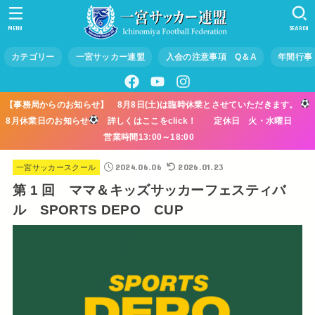
MENU
SEARCH
カテゴリー
一宮サッカー連盟
入会の注意事項 Q＆A
年間行事
【事務局からのお知らせ】 8月8日(土)は臨時休業とさせていただきます。
8月休業日のお知らせ
詳しくはここをclick！ 定休日 火・水曜日
営業時間13:00～18:00
2024.06.06
2026.01.23
一宮サッカースクール
第 1 回 ママ＆キッズサッカーフェスティバ
ル SPORTS DEPO CUP