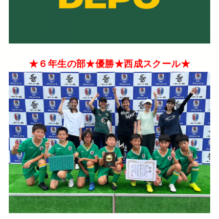
★６年生の部★優勝★西成スクール★