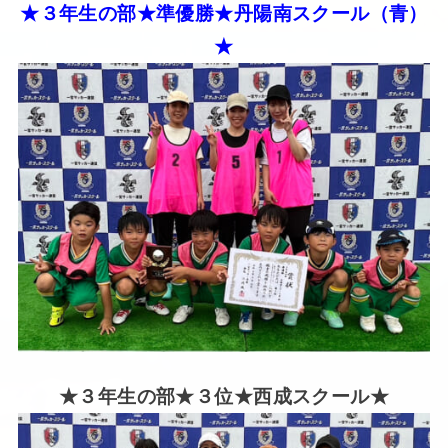
★３年生の部★準優勝★丹陽南スクール（青）
★
★３年生の部★３位★西成スクール★