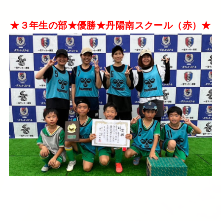
★３年生の部★優勝★丹陽南スクール（赤）★