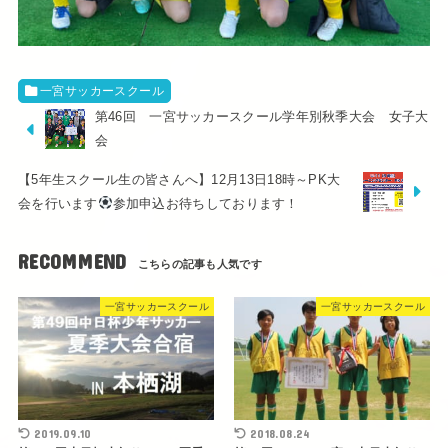
一宮サッカースクール
第46回 一宮サッカースクール学年別秋季大会 女子大
会
【5年生スクール生の皆さんへ】12月13日18時～PK大
会を行います
参加申込お待ちしております！
RECOMMEND
一宮サッカースクール
一宮サッカースクール
2019.09.10
2018.08.24