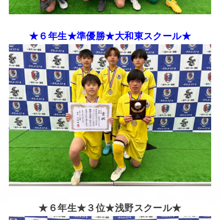
★６年生★準優勝★大和東スクール★
★６年生★３位★浅野スクール★