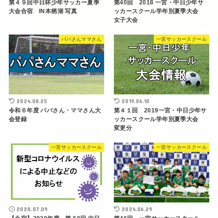
第４９回中日杯少年サッカー夏季
第40回 2018 一宮・中日少年サ
大会合宿 IN本栖湖 写真
ッカースクール学年別夏季大会
女子大会
パパさんママさん
一宮サッカースクール
2024.08.25
2019.06.10
令和６年度 パパさん・ママさん大
第４１回 2019一宮・中日少年サ
会登録
ッカースクール学年別夏季大会
変更分
一宮サッカースクール
一宮サッカースクール
2020.07.09
2024.06.29