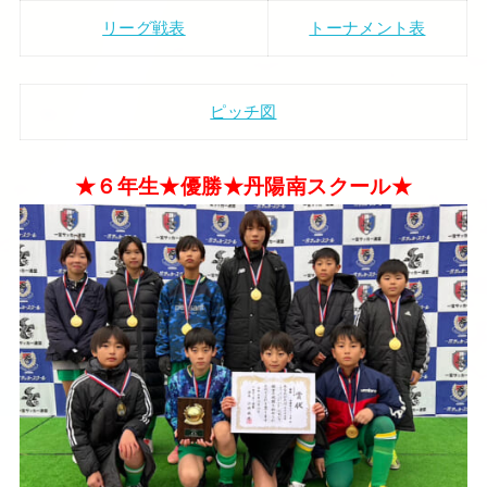
リーグ戦表
トーナメント表
ピッチ図
★６年生★優勝★丹陽南スクール★