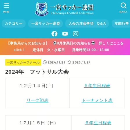
MENU
SEARCH
カテゴリー
一宮サッカー連盟
入会の注意事項 Q＆A
年間行事
【事務局からのお知らせ】
8月休業日のお知らせ
詳しくはここを
click！ 定休日 火・水曜日 営業時間13:00～18:00
2024.11.29
2025.11.24
一宮サッカースクール
2024年 フットサル大会
１２月１４日(土）
５年生日程表
リーグ戦表
トーナメント表
１２月１５日（日）
６年生日程表