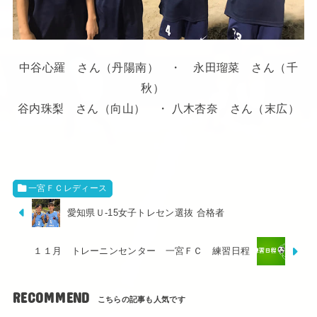
中谷心羅 さん（丹陽南） ・ 永田瑠菜 さん（千
秋）
谷内珠梨 さん（向山） ・ 八木杏奈 さん（末広）
一宮ＦＣレディース
愛知県Ｕ-15女子トレセン選抜 合格者
１１月 トレーニンセンター 一宮ＦＣ 練習日程
RECOMMEND