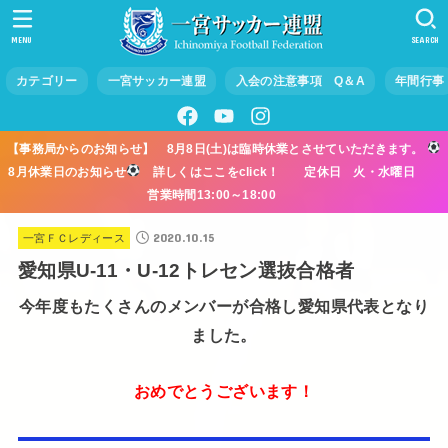
MENU
SEARCH
カテゴリー
一宮サッカー連盟
入会の注意事項 Q＆A
年間行事
【事務局からのお知らせ】 8月8日(土)は臨時休業とさせていただきます。
8月休業日のお知らせ
詳しくはここをclick！ 定休日 火・水曜日
営業時間13:00～18:00
2020.10.15
一宮ＦＣレディース
愛知県U-11・U-12トレセン選抜合格者
今年度もたくさんのメンバーが合格し愛知県代表となり
ました。
おめでとうございます！