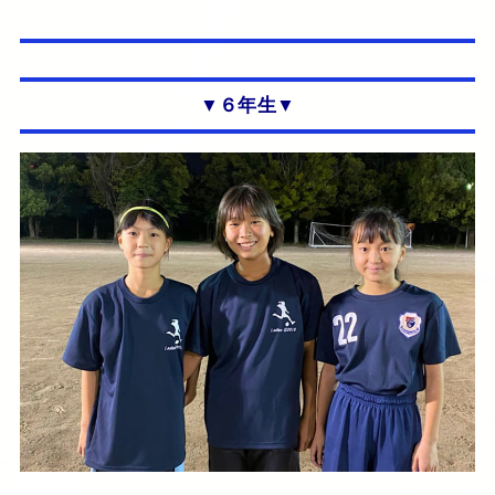
▼６年生▼