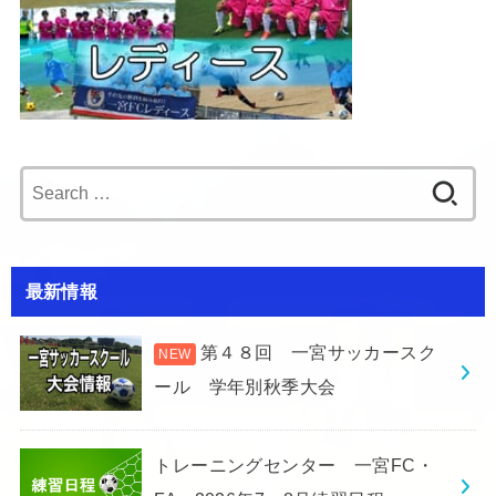
Search
for:
最新情報
第４８回 一宮サッカースク
ール 学年別秋季大会
トレーニングセンター 一宮FC・