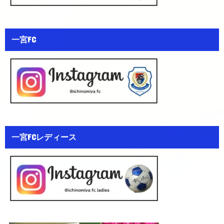
一宮FC
一宮FCレディース