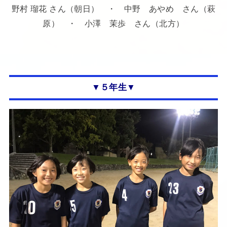
野村 瑠花 さん（朝日） ・ 中野 あやめ さん（萩
原） ・ 小澤 茉歩 さん（北方）
▼５年生▼