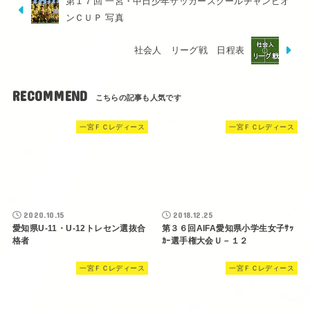
第１７回 一宮・中日少年サッカースクールチャンピオ
ンＣＵＰ 写真
社会人 リーグ戦 日程表
RECOMMEND
一宮ＦＣレディース
一宮ＦＣレディース
2020.10.15
2018.12.25
愛知県U-11・U-12トレセン選抜合
第３６回AIFA愛知県小学生女子ｻｯ
格者
ｶｰ選手権大会Ｕ－１２
一宮ＦＣレディース
一宮ＦＣレディース