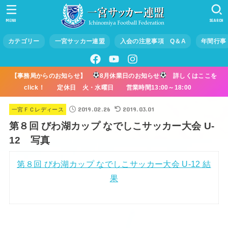
MENU
SEARCH
カテゴリー
一宮サッカー連盟
入会の注意事項 Q＆A
年間行事
【事務局からのお知らせ】
8月休業日のお知らせ
詳しくはここを
click！ 定休日 火・水曜日 営業時間13:00～18:00
2019.02.26
2019.03.01
一宮ＦＣレディース
第８回 びわ湖カップ なでしこサッカー大会 U-
12 写真
第８回 びわ湖カップ なでしこサッカー大会 U-12 結
果