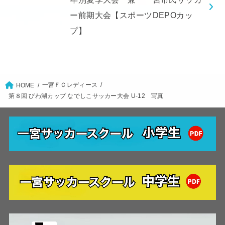
ー前期大会【スポーツDEPOカッ
プ】
一宮ＦＣレディース
HOME
第８回 びわ湖カップ なでしこサッカー大会 U-12 写真