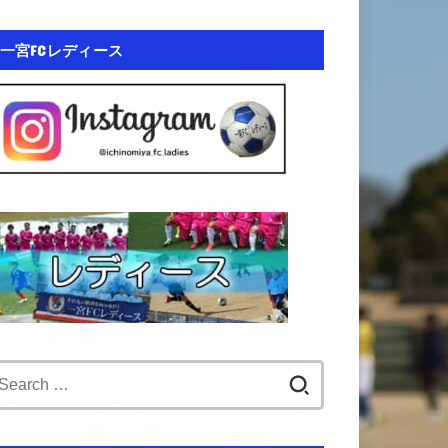
一宮FCレディース
Search
for: