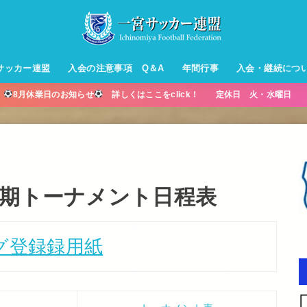
サッカー連盟
入会の注意事項 Q＆A
年間行事
入会・継続につ
】
8月休業日のお知らせ
詳しくはここをclick！ 定休日 火・水曜日 営
ル【小学生】
ー【小学生】
ル【中学生】
生男子】
ス【中学生
・年中・年
期トーナメント日程表
グ登録録用紙