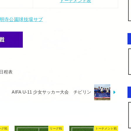
トーナメント表
明寺公園球技場サブ
日程表
AIFA U-11 少女サッカー大会 チビリン
ーグ戦
リーグ戦
トーナメント戦