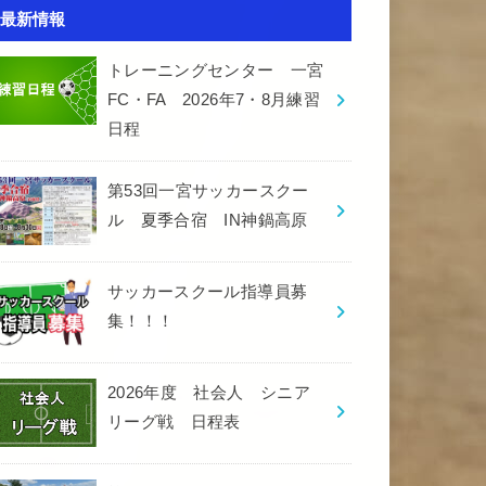
最新情報
トレーニングセンター 一宮
FC・FA 2026年7・8月練習
日程
第53回一宮サッカースクー
ル 夏季合宿 IN神鍋高原
サッカースクール指導員募
集！！！
2026年度 社会人 シニア
リーグ戦 日程表