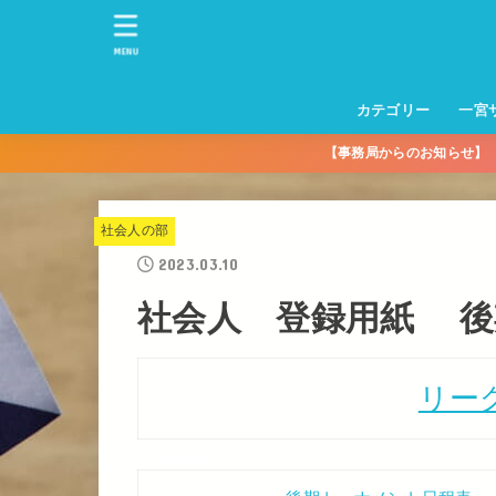
MENU
カテゴリー
一宮
【事務局からのお知らせ
一宮サッカースクー
トレーニングセンタ
一宮FA
一宮FC
一宮ＦＣレディース
一宮サッカースクー
中学生練習
一宮ＦＣＪＹ【中学
一宮ＦＣＪYレディー
幼児トレセン【年長
パパさんママさん
親子の部
社会人の部
コルボス 【シニア】
フットサル
コルボスリーグ
グレイセス
女子】
少】
社会人の部
2023.03.10
社会人 登録用紙 後
リー