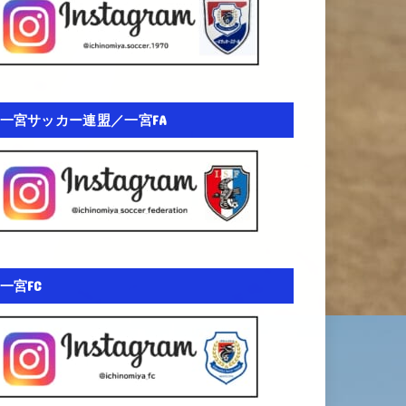
一宮サッカー連盟／一宮FA
一宮FC