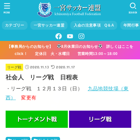
MENU
SEARCH
カテゴリー
一宮サッカー連盟
入会の注意事項 Q＆A
年間行事
【事務局からのお知らせ】
8月休業日のお知らせ
詳しくはここを
click！ 定休日 火・水曜日 営業時間13:00～18:00
2020.11.13
2020.11.17
リーグ戦
社会人 リーグ戦 日程表
・リーグ戦 １２月１３日（日）
九品地競技場（東
西）
変更有