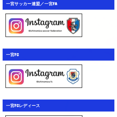
一宮サッカー連盟／一宮FA
一宮FC
一宮FCレディース