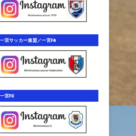
一宮サッカー連盟／一宮FA
一宮FC