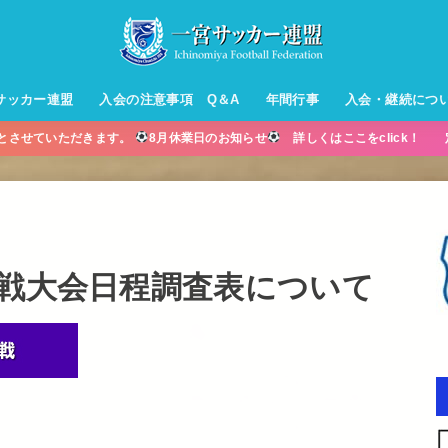
サッカー連盟
入会の注意事項 Q＆A
年間行事
入会・継続につ
業とさせていただきます。
8月休業日のお知らせ
詳しくはここをclick！ 
ル【小学生】
ー【小学生】
ル【中学生】
生男子】
ス【中学生
・年中・年
グ戦大会日程調査表について