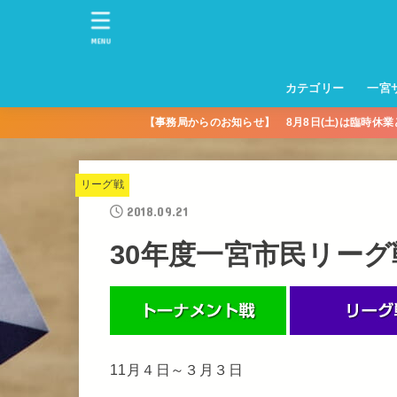
MENU
カテゴリー
一宮
【事務局からのお知らせ】 8月8日(土)は臨時休
一宮サッカースクー
トレーニングセンタ
一宮FA
一宮FC
一宮ＦＣレディース
一宮サッカースクー
中学生練習
一宮ＦＣＪＹ【中学
一宮ＦＣＪYレディー
幼児トレセン【年長
パパさんママさん
親子の部
社会人の部
コルボス 【シニア】
フットサル
コルボスリーグ
グレイセス
女子】
少】
リーグ戦
2018.09.21
30年度一宮市民リー
11月４日～３月３日