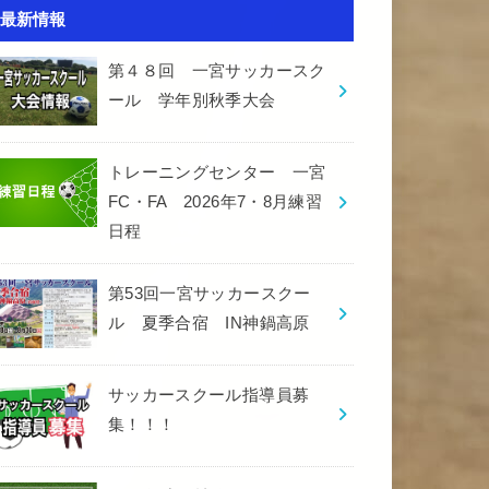
最新情報
第４８回 一宮サッカースク
ール 学年別秋季大会
トレーニングセンター 一宮
FC・FA 2026年7・8月練習
日程
第53回一宮サッカースクー
ル 夏季合宿 IN神鍋高原
サッカースクール指導員募
集！！！