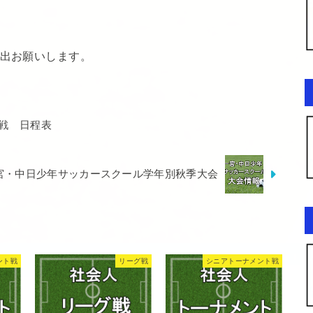
提出お願いします。
戦 日程表
一宮・中日少年サッカースクール学年別秋季大会
ント戦
リーグ戦
シニアトーナメント戦