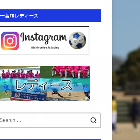
一宮FCレディース
Search
for: