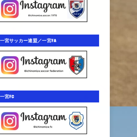
一宮サッカー連盟／一宮FA
一宮FC