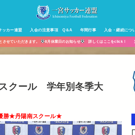
サッカー連盟
入会の注意事項 Q＆A
年間行事
入会・継続につ
業とさせていただきます。
8月休業日のお知らせ
詳しくはここをclick！ 
ル【小学生】
ー【小学生】
ル【中学生】
生男子】
ス【中学生
・年中・年
ースクール 学年別冬季大
優勝★丹陽南スクール★