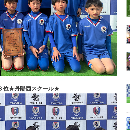
３位★丹陽西スクール★