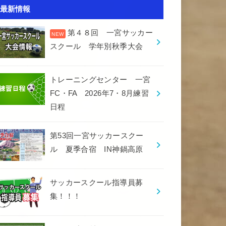
最新情報
第４８回 一宮サッカー
スクール 学年別秋季大会
トレーニングセンター 一宮
FC・FA 2026年7・8月練習
日程
第53回一宮サッカースクー
ル 夏季合宿 IN神鍋高原
サッカースクール指導員募
集！！！