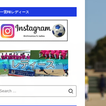
一宮FCレディース
Search
for: