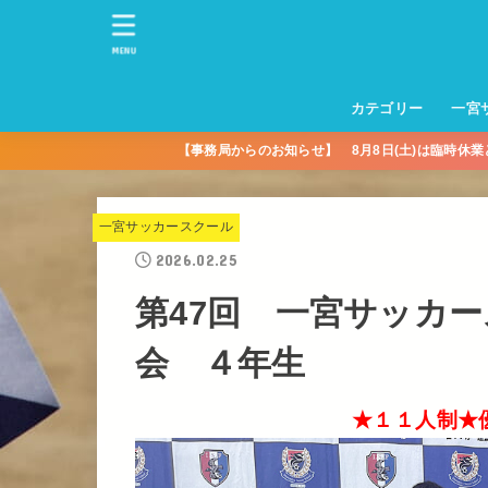
MENU
カテゴリー
一宮
【事務局からのお知らせ】 8月8日(土)は臨時休
一宮サッカースクー
トレーニングセンタ
一宮FA
一宮FC
一宮ＦＣレディース
一宮サッカースクー
中学生練習
一宮ＦＣＪＹ【中学
一宮ＦＣＪYレディー
幼児トレセン【年長
パパさんママさん
親子の部
社会人の部
コルボス 【シニア】
フットサル
コルボスリーグ
グレイセス
女子】
少】
一宮サッカースクール
2026.02.25
第47回 一宮サッカ
会 ４年生
★１１人制★