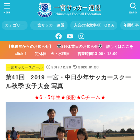
MENU
SEARCH
カテゴリー
一宮サッカー連盟
入会の注意事項 Q＆A
年間行事
【事務局からのお知らせ】
8月休業日のお知らせ
詳しくはここを
click！ 定休日 火・水曜日 営業時間13:00～18:00
2019.12.20
2020.01.20
一宮サッカースクール
第41回 2019 一宮・中日少年サッカースクー
ル秋季 女子大会 写真
★6・5年生★優勝★Cチーム★