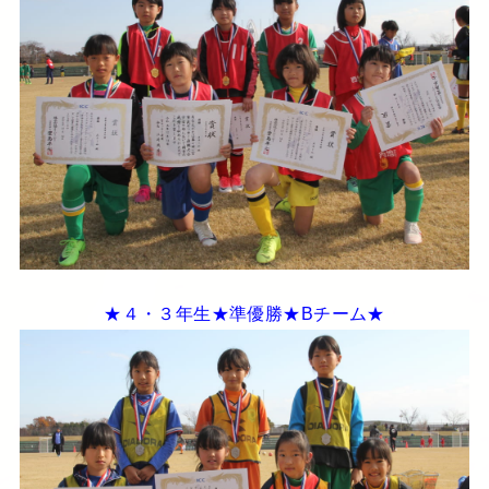
★４・３年生★準優勝★Bチーム★