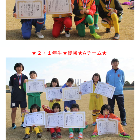
★２・１年生★優勝★Aチーム★