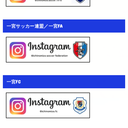
一宮サッカー連盟／一宮FA
一宮FC