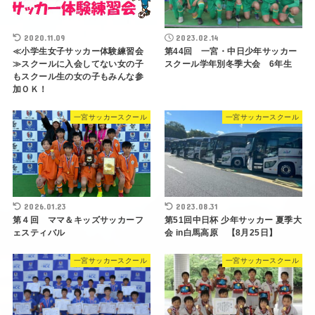
2020.11.09
2023.02.14
≪小学生女子サッカー体験練習会
第44回 一宮・中日少年サッカー
≫スクールに入会してない女の子
スクール学年別冬季大会 6年生
もスクール生の女の子もみんな参
加ＯＫ！
一宮サッカースクール
一宮サッカースクール
2026.01.23
2023.08.31
第４回 ママ＆キッズサッカーフ
第51回中日杯 少年サッカー 夏季大
ェスティバル
会 in白馬高原 【8月25日】
一宮サッカースクール
一宮サッカースクール