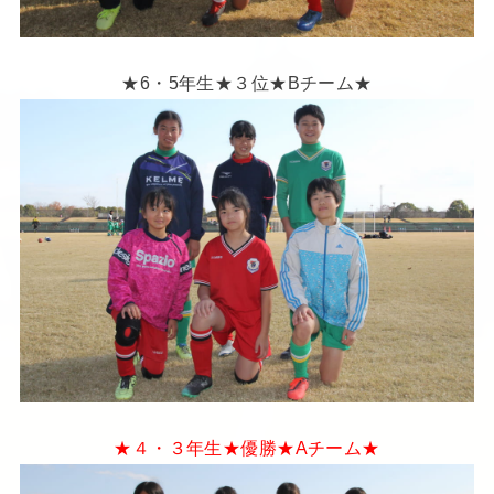
★6・5年生★３位★Bチーム★
★４・３年生★優勝★Aチーム★