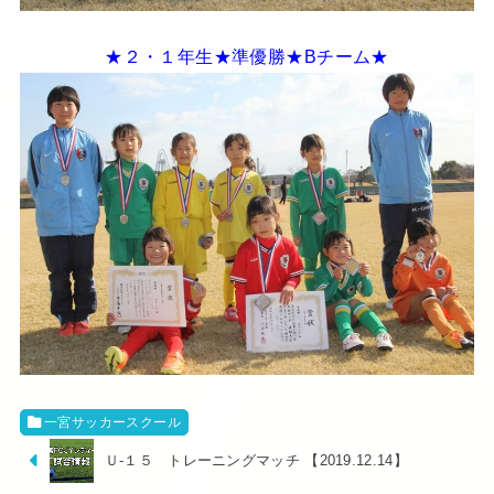
★２・１年生★準優勝★Bチーム★
一宮サッカースクール
Ｕ-１５ トレーニングマッチ 【2019.12.14】