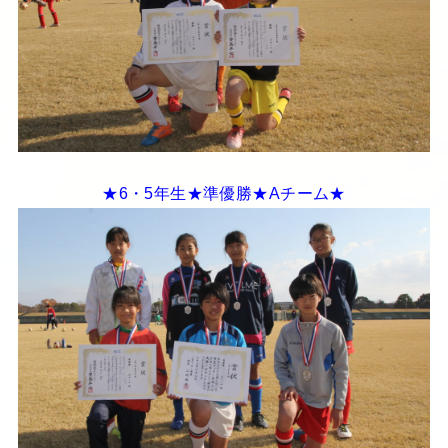
★6・5年生★準優勝★Aチーム★