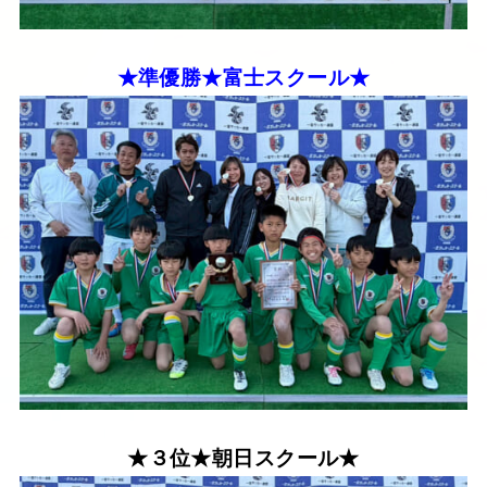
★準優勝★富士スクール★
★３位★朝日スクール★