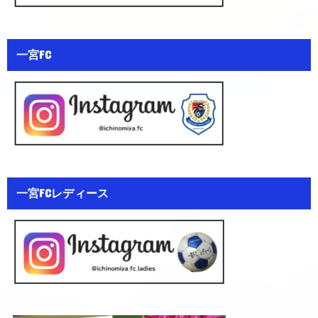
一宮FC
一宮FCレディース