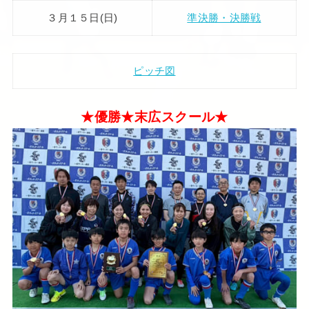
３月１５日(日)
準決勝・決勝戦
ピッチ図
★優勝★末広スクール★