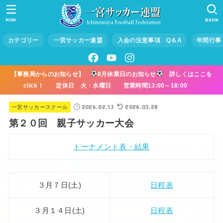
MENU
SEARCH
カテゴリー
一宮サッカー連盟
入会の注意事項 Q＆A
年間行事
【事務局からのお知らせ】
8月休業日のお知らせ
詳しくはここを
click！ 定休日 火・水曜日 営業時間13:00～18:00
2026.02.13
2026.03.28
一宮サッカースクール
第２０回 親子サッカー大会
トーナメント表・結果
３月７日(土)
日程表
３月１４日(土)
日程表