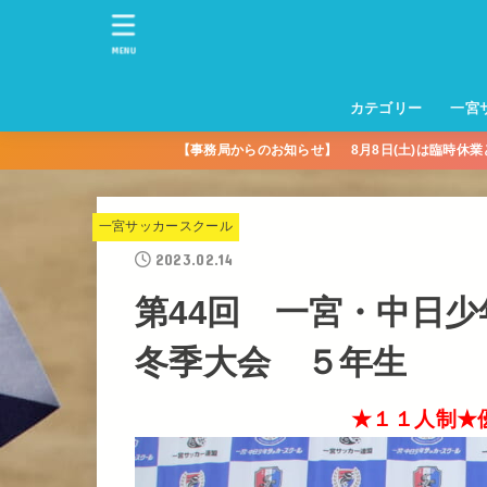
MENU
カテゴリー
一宮
【事務局からのお知らせ】 8月8日(土)は臨時休
一宮サッカースクー
トレーニングセンタ
一宮FA
一宮FC
一宮ＦＣレディース
一宮サッカースクー
中学生練習
一宮ＦＣＪＹ【中学
一宮ＦＣＪYレディー
幼児トレセン【年長
パパさんママさん
親子の部
社会人の部
コルボス 【シニア】
フットサル
コルボスリーグ
グレイセス
女子】
少】
一宮サッカースクール
2023.02.14
第44回 一宮・中日
冬季大会 ５年生
★１１人制★