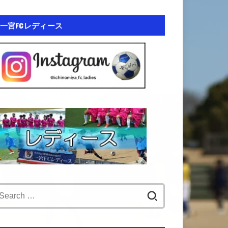
一宮FCレディース
Search
for: