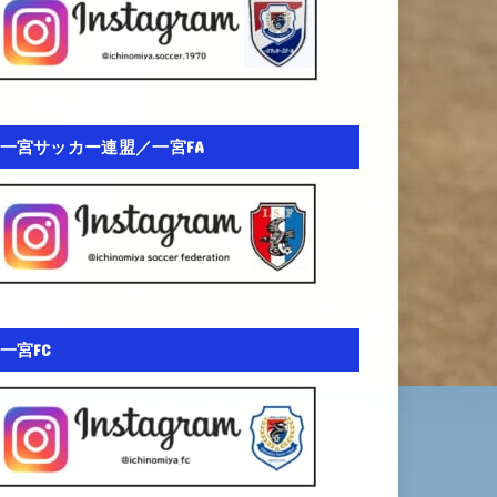
一宮サッカー連盟／一宮FA
一宮FC