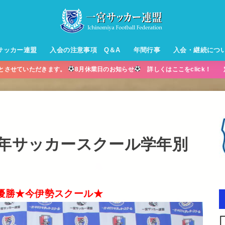
サッカー連盟
入会の注意事項 Q＆A
年間行事
入会・継続につ
業とさせていただきます。
8月休業日のお知らせ
詳しくはここをclick！ 
ル【小学生】
ー【小学生】
ル【中学生】
生男子】
ス【中学生
・年中・年
少年サッカースクール学年別
優勝★今伊勢スクール★