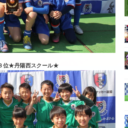
３位★丹陽西スクール★