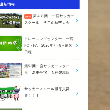
最新情報
第４８回 一宮サッカー
スクール 学年別秋季大会
トレーニングセンター 一宮
FC・FA 2026年7・8月練習
日程
第53回一宮サッカースクー
ル 夏季合宿 IN神鍋高原
サッカースクール指導員募
集！！！