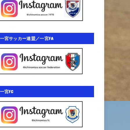
一宮サッカー連盟／一宮FA
一宮FC