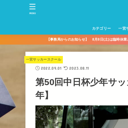
MENU
カテゴリー
一宮
【事務局からのお知らせ】 8月8日(土)は臨時休
一宮サッカースクー
トレーニングセンタ
一宮FA
一宮FC
一宮ＦＣレディース
一宮サッカースクー
中学生練習
一宮ＦＣＪＹ【中学
一宮ＦＣＪYレディー
幼児トレセン【年長
パパさんママさん
親子の部
社会人の部
コルボス 【シニア】
フットサル
コルボスリーグ
グレイセス
女子】
少】
一宮サッカースクール
2022.09.01
2023.08.11
第50回中日杯少年サッ
年】