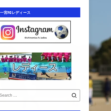
一宮FCレディース
Search
for: