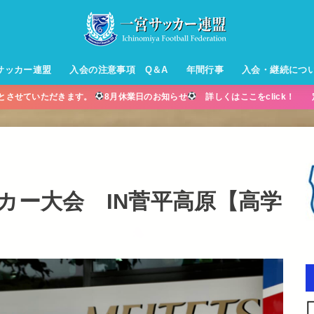
サッカー連盟
入会の注意事項 Q＆A
年間行事
入会・継続につ
業とさせていただきます。
8月休業日のお知らせ
詳しくはここをclick！ 
ル【小学生】
ー【小学生】
ル【中学生】
生男子】
ス【中学生
・年中・年
カー大会 IN菅平高原【高学