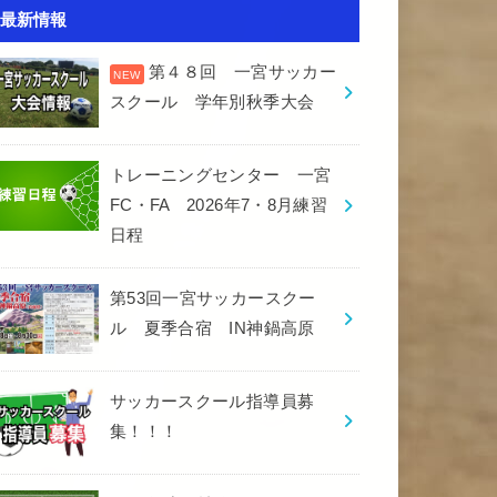
最新情報
第４８回 一宮サッカー
スクール 学年別秋季大会
トレーニングセンター 一宮
FC・FA 2026年7・8月練習
日程
第53回一宮サッカースクー
ル 夏季合宿 IN神鍋高原
サッカースクール指導員募
集！！！