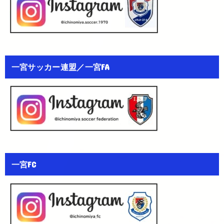
一宮サッカー連盟／一宮FA
一宮FC