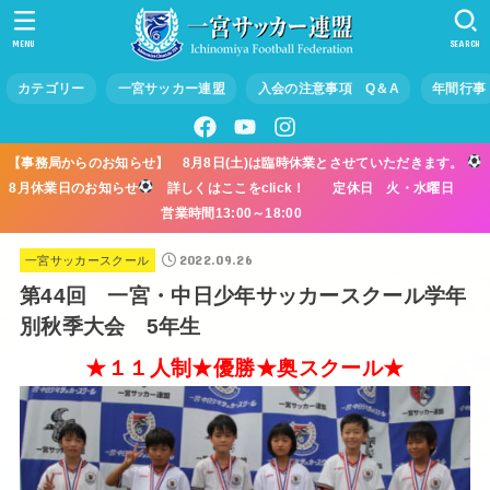
MENU
SEARCH
カテゴリー
一宮サッカー連盟
入会の注意事項 Q＆A
年間行事
【事務局からのお知らせ】 8月8日(土)は臨時休業とさせていただきます。
8月休業日のお知らせ
詳しくはここをclick！ 定休日 火・水曜日
営業時間13:00～18:00
2022.09.26
一宮サッカースクール
第44回 一宮・中日少年サッカースクール学年
別秋季大会 5年生
★１１人制★優勝★奥スクール★