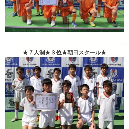
★７人制★３位★朝日
スクール★