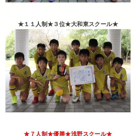
★１１人制★３位★大和東スクール★
★７人制★優勝★浅野スクール★