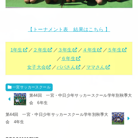
【トーナメント表 結果はこちら 】
1年生
／
２年生
／
３年生
／
４年生
／
５年生
／
６年生
女子大会
／
パパさん
／
ママさん
一宮サッカースクール
第44回 一宮・中日少年サッカースクール学年別秋季大
会 6年生
第44回 一宮・中日少年サッカースクール学年別秋季大
会 4年生