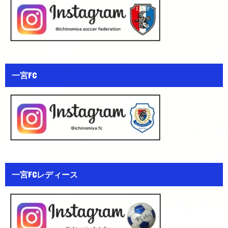
一宮FC
一宮FCレディース