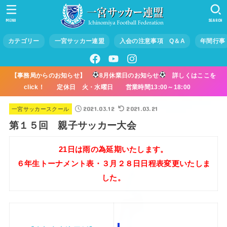
MENU
SEARCH
カテゴリー
一宮サッカー連盟
入会の注意事項 Q＆A
年間行事
【事務局からのお知らせ】
8月休業日のお知らせ
詳しくはここを
click！ 定休日 火・水曜日 営業時間13:00～18:00
2021.03.12
2021.03.21
一宮サッカースクール
第１５回 親子サッカー大会
21日は雨の為延期いたします。
６年生トーナメント表・３月２８日日程表変更いたしま
した。