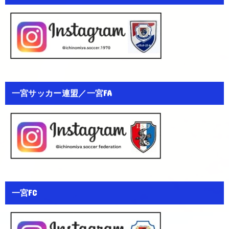
一宮サッカー連盟／一宮FA
一宮FC