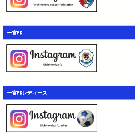
一宮FC
一宮FCレディース