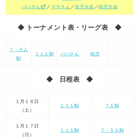
パパさん
／
ママさん
／
女子大会
／
幼児大会
◆ トーナメント表・リーグ表 ◆
７・５人
１１人制
パパさん
幼児
制
◆ 日程表 ◆
１月１６日
１１人制
７人制
（土）
１月１７日
１１人制
７・５人制
（日）