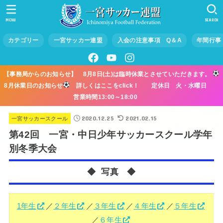
MENU
SEARCH
カテゴリー
一宮サッカー連盟
入会の注意事項 Q＆A
年間行事
【事務局からのお知らせ】 8月8日(土)は臨時休業とさせていただきます。
8月休業日のお知らせ
詳しくはここをclick！ 定休日 火・水曜日
営業時間13:00～18:00
2020.12.25
2021.02.15
一宮サッカースクール
第42回 一宮・中日少年サッカースクール学年
別冬季大会
◆ 写真 ◆
1年生
／
２年生
／
３年生
／
４年生
／
５年生
／
６年生